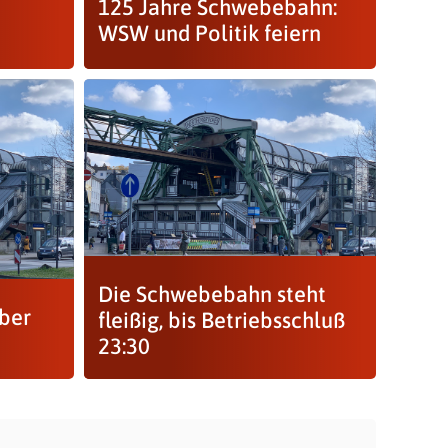
125 Jahre Schwebebahn:
WSW und Politik feiern
Die Schwebebahn steht
eber
fleißig, bis Betriebsschluß
23:30