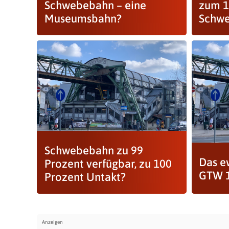
Schwebebahn – eine
zum 1
Museumsbahn?
Schwe
Schwebebahn zu 99
Das e
Prozent verfügbar, zu 100
GTW 
Prozent Untakt?