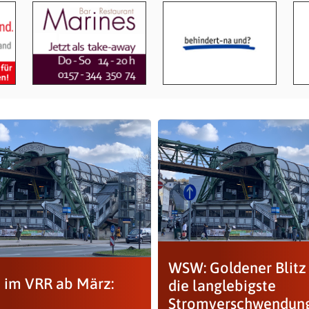
WSW: Goldener Blitz 
e im VRR ab März:
die langlebigste
Stromverschwendun