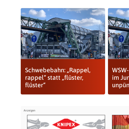
Schwebebahn: „Rappel,
WSW-
rappel“ statt „flüster,
im Jun
flüster“
unpün