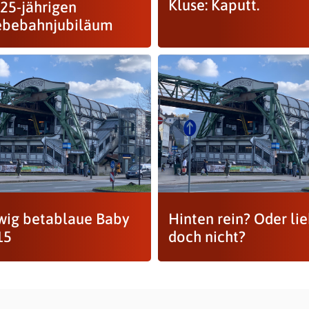
Kluse: Kaputt.
25-jährigen
bebahn­jubiläum
wig betablaue Baby
Hinten rein? Oder li
15
doch nicht?