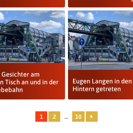
 Gesichter am
Eugen Langen in den
n Tisch an und in der
Hintern getreten
ebebahn
1
2
…
10