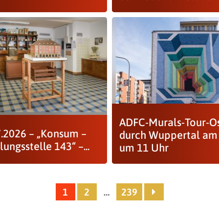
ADFC-Murals-Tour-O
.7.2026 – „Konsum –
durch Wuppertal am 
lungsstelle 143“ –...
um 11 Uhr
1
2
…
239