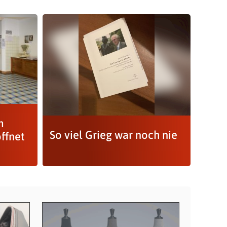
m
So viel Grieg war noch nie
ffnet