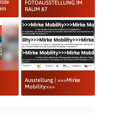
ilde
FOTOAUSSTELLUNG IM
ain
RAUM 87
Ausstellung | >>>Mirke
Mobility>>>