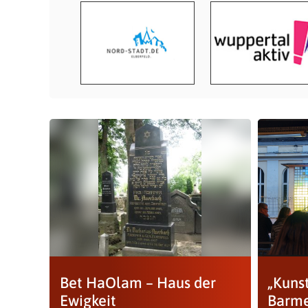
Bet HaOlam – Haus der
„Kuns
Ewigkeit
Barme