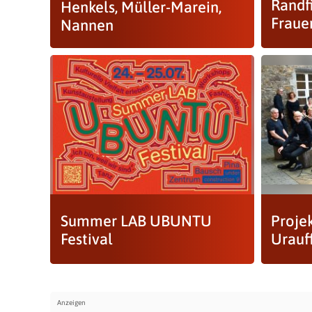
Randf
Henkels, Müller-Marein,
Frauen
Nannen
Summer LAB UBUNTU
Proje
Festival
Urauf