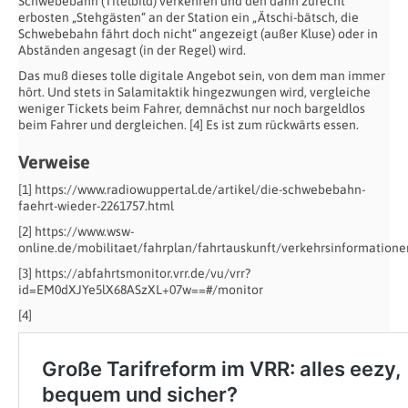
Schwebebahn (Titelbild) verkehren und den dann zurecht
erbosten „Stehgästen“ an der Station ein „Ätschi-bätsch, die
Schwebebahn fährt doch nicht“ angezeigt (außer Kluse) oder in
Abständen angesagt (in der Regel) wird.
Das muß dieses tolle digitale Angebot sein, von dem man immer
hört. Und stets in Salamitaktik hingezwungen wird, vergleiche
weniger Tickets beim Fahrer, demnächst nur noch bargeldlos
beim Fahrer und dergleichen. [4] Es ist zum rückwärts essen.
Verweise
[1] https://www.radiowuppertal.de/artikel/die-schwebebahn-
faehrt-wieder-2261757.html
[2] https://www.wsw-
online.de/mobilitaet/fahrplan/fahrtauskunft/verkehrsinformatione
[3] https://abfahrtsmonitor.vrr.de/vu/vrr?
id=EM0dXJYe5lX68ASzXL+07w==#/monitor
[4]