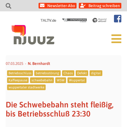
Newsletter-Abo
Beitrag schreiben
07.03.2025
N. Bernhardt
Betriebsschluss
betriebsstörung
Chaos
Defekt
digital
Kaffeepause
schwebebahn
WSW
Wuppertal
wuppertaler stadtwerke
Die Schwebebahn steht fleißig,
bis Betriebsschluß 23:30