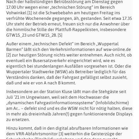
Nach der halbstündigen Betrübsstörung am Dienstag gegen
17.00 Uhr wegen einer „technischen Störung“ im Bereich
Vohwinkel [1] ist die Schwebebahn am heutigen Freitag ins
verfrühte Wochenende gegangen, äh, gestanden. Seit etwa 17.35
Uhr steht der Betrieb erneut, freuen sich nur die Anwohner über
die himmlische Stille der Plattfuß-Rappelkisten, insbesondere
GTW15_23 und GTW15_28. [5]
Außer einem „technischen Defekt“ im Bereich „Wuppertal
Barmen“ läßt sich den Verkehrsinformationen auf wsw-online.de
[2] zur heutigen Störung nichts weiter entnehmen. Auch nicht, ob
eventuell ein Busersatzverkehr eingerichtet wird, wie es
eigentlich bei stundenlangen Ausfällen vorgesehen ist. Oder die
Wuppertaler Stadtwerke (WSW) als Betreiber lediglich für das
Verständnis danken, daß der Fahrgast gefälligst selbst zusieht,
daß und wie er von A nach B kommt.
Insbesondere an der Station Kluse läßt man die Stehgäste seit
Juli ’21 im Ungewissen, weil seit dem Hochwasser die
„dynamischen Fahrgastinformationssysteme“ (Infobildschirme)
am Ar… – defekt sind und es die WSW nicht für nötig halten, diese
in mehr als dreieinhalb Jahren(!) gegen funktionierende Displays
zu ersetzen.
Hinzu kommt, daß in den digital abrufbaren Informationen wie
dem VRR-Abfahrtsmonitor [3] weiterhin die Geisterzüge der