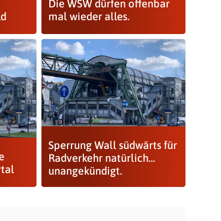
Die WSW dürfen offenbar
ld
mal wieder alles.
Sperrung Wall südwärts für
e
Radverkehr natürlich…
tal
unangekündigt.