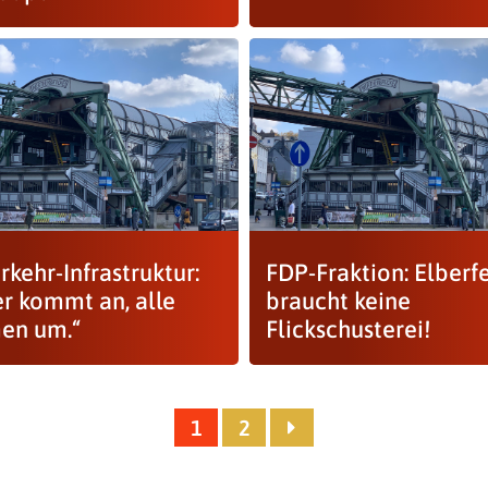
kehr-Infrastruktur:
FDP-Fraktion: Elberf
er kommt an, alle
braucht keine
en um.“
Flickschusterei!
1
2