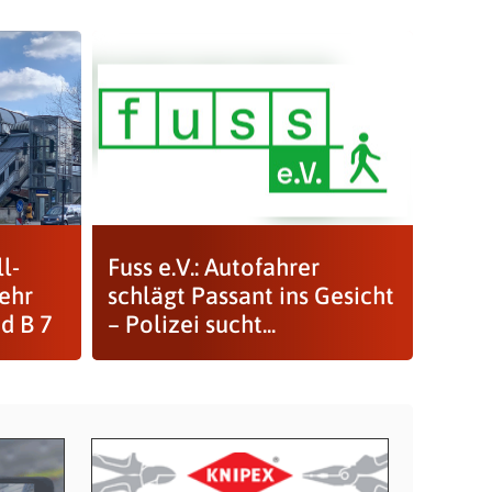
l-
Fuss e.V.: Autofahrer
ehr
schlägt Passant ins Gesicht
d B 7
– Polizei sucht...