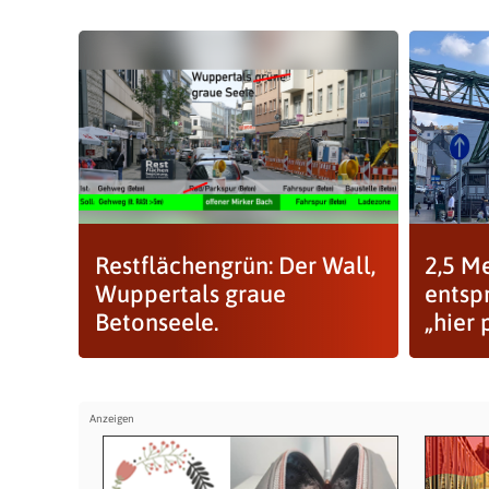
Restflächengrün: Der Wall,
2,5 M
Wuppertals graue
entsp
Betonseele.
„hier 