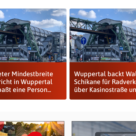
eter Mindestbreite
Wuppertal backt Wal
richt in Wuppertal
Schikane für Radverk
paßt eine Person...
über Kasinostraße un