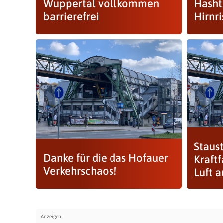
Wuppertal vollkommen
Hasht
barrierefrei
Hirnri
Staust
Danke für die das Hofauer
Kraftf
Verkehrschaos!
Luft a