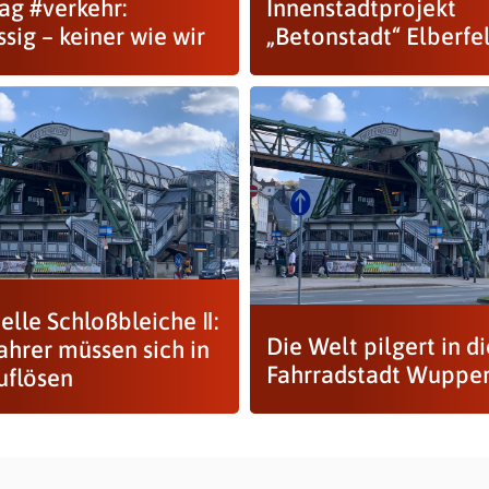
ag #verkehr:
Innenstadtprojekt
ssig – keiner wie wir
„Betonstadt“ Elberfe
elle Schloßbleiche Ⅱ:
Die Welt pilgert in di
ahrer müssen sich in
Fahrradstadt Wupper
uflösen