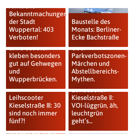
Amtliche
Bekanntmachungen
der Stadt
Baustelle des
Wuppertal: 403
Monats: Berliner-
Verboten!
Ecke Bachstraße
Lime-Scooter
Über
kleben besonders
Parkverbotszonen-
gut auf Gehwegen
Märchen und
und
Abstellbereichs-
Wupperbrücken.
Mythen.
Leihscooter
Leihscooter
Kieselstraße Ⅱ:
Kieselstraße Ⅲ: 30
VOI-lüggrün, äh,
sind noch immer
leuchtgrün
fünf⁈
geht’s...
Wollen die WSW