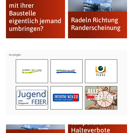
mit ihrer
Baustelle
Radeln Richtung
eigentlich jemand
Randerscheinung
umbringen?
Inflation
temporärer
Halteverbote