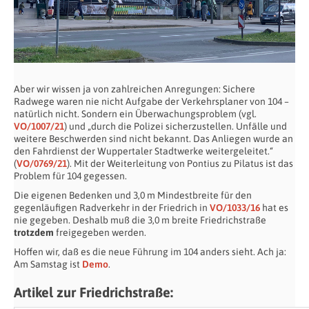
Aber wir wissen ja von zahlreichen Anregungen: Sichere
Radwege waren nie nicht Aufgabe der Verkehrsplaner von 104 –
natürlich nicht. Sondern ein Überwachungsproblem (vgl.
VO/1007/21
) und „durch die Polizei sicherzustellen. Unfälle und
weitere Beschwerden sind nicht bekannt. Das Anliegen wurde an
den Fahrdienst der Wuppertaler Stadtwerke weitergeleitet.“
(
VO/0769/21
). Mit der Weiterleitung von Pontius zu Pilatus ist das
Problem für 104 gegessen.
Die eigenen Bedenken und 3,0 m Mindestbreite für den
gegenläufigen Radverkehr in der Friedrich in
VO/1033/16
hat es
nie gegeben. Deshalb muß die 3,0 m breite Friedrichstraße
trotzdem
freigegeben werden.
Hoffen wir, daß es die neue Führung im 104 anders sieht. Ach ja:
Am Samstag ist
Demo
.
Artikel zur Friedrichstraße: