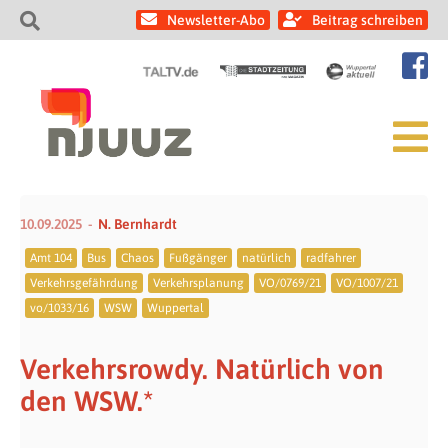
Newsletter-Abo
Beitrag schreiben
10.09.2025
N. Bernhardt
Amt 104
Bus
Chaos
Fußgänger
natürlich
radfahrer
Verkehrsgefährdung
Verkehrsplanung
VO/0769/21
VO/1007/21
vo/1033/16
WSW
Wuppertal
Verkehrsrowdy. Natürlich von
den WSW.*