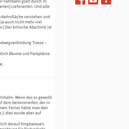
r Fahrbahn glatt durch. In
eiten) Lieferanten. Und alle
erkehrsfläche verstehen und
 ja auch nicht mehr viel
 Der kritische Abschnitt ist
Radwegverbindung Trasse –
tlich Bäume und Parkplätze
e.
Fahrbahn. Wenn das so gewollt
f dem Seitenstreifen, der in
nnen. Ferner hätte man den
.); dies wurde aber auf
lich darauf hingewiesen,