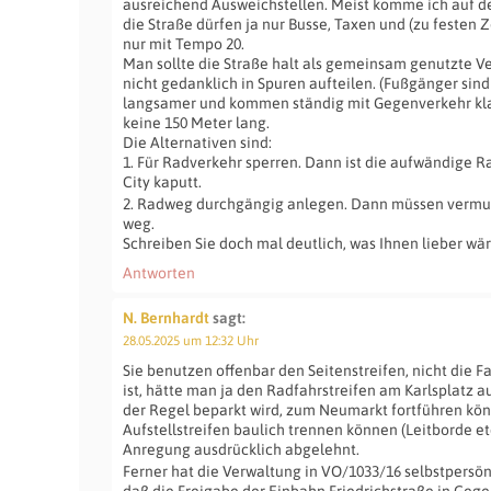
ausreichend Ausweichstellen. Meist komme ich auf de
die Straße dürfen ja nur Busse, Taxen und (zu festen Z
nur mit Tempo 20.
Man sollte die Straße halt als gemeinsam genutzte V
nicht gedanklich in Spuren aufteilen. (Fußgänger sind
langsamer und kommen ständig mit Gegenverkehr klar.)
keine 150 Meter lang.
Die Alternativen sind:
1. Für Radverkehr sperren. Dann ist die aufwändige 
City kaputt.
2. Radweg durchgängig anlegen. Dann müssen vermu
weg.
Schreiben Sie doch mal deutlich, was Ihnen lieber wär
Antworten
N. Bernhardt
sagt:
28.05.2025 um 12:32 Uhr
Sie benutzen offenbar den Seitenstreifen, nicht die 
ist, hätte man ja den Radfahrstreifen am Karlsplatz au
der Regel beparkt wird, zum Neumarkt fortführen kö
Aufstellstreifen baulich trennen können (Leitborde etc
Anregung ausdrücklich abgelehnt.
Ferner hat die Verwaltung in VO/1033/16 selbstpersön