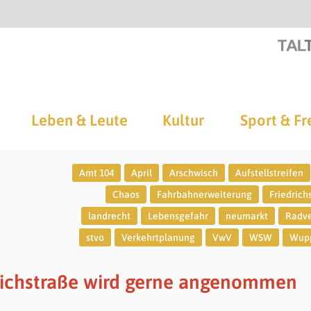
Leben & Leute
Kultur
Sport & Fr
Amt 104
April
Arschwisch
Aufstellstreifen
Chaos
Fahrbahnerweiterung
Friedrich
landrecht
Lebensgefahr
neumarkt
Radve
stvo
Verkehrtplanung
VwV
WSW
Wupp
richstraße wird gerne angenommen