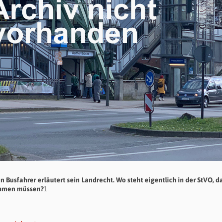
in Busfahrer erläutert sein Landrecht. Wo steht eigentlich in der StVO, d
ehmen müssen?
1