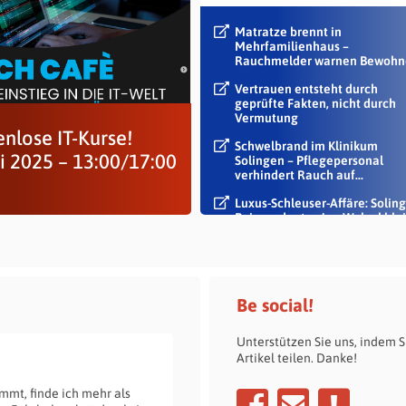
Matratze brennt in
Mehrfamilienhaus –
Rauchmelder warnen Bewohn
Vertrauen entsteht durch
geprüfte Fakten, nicht durch
Vermutung
nlose IT-Kurse!
Schwelbrand im Klinikum
i 2025 – 13:00/17:00
Solingen – Pflegepersonal
verhindert Rauch auf...
Luxus-Schleuser-Affäre: Soling
Beigeordneter Jan Welzel blei
im Dienst
Be social!
Unterstützen Sie uns, indem S
Artikel teilen. Danke!
mmt, finde ich mehr als