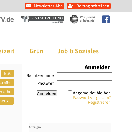
Newsletter-Abo
Beitrag schreiben
eizeit
Grün
Job & Soziales
Anmelden
Bus
Benutzername
straße
Passwort
rkehr
Angemeldet bleiben
Passwort vergessen?
ertal
Registrieren