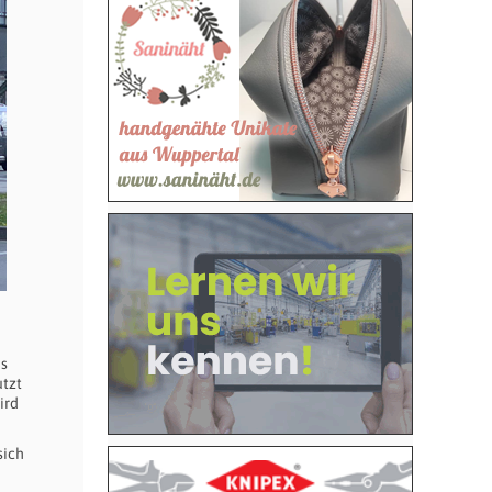
es
utzt
ird
sich