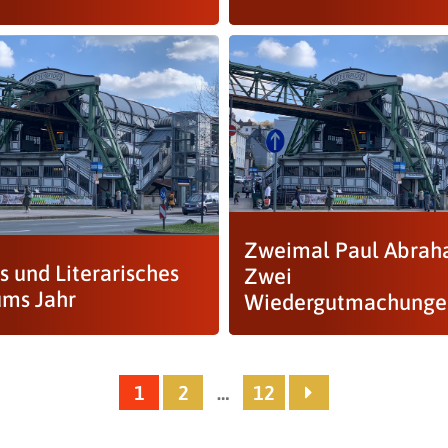
Zweimal Paul Abrah
s und Literarisches
Zwei
ums Jahr
Wiedergutmachunge
1
2
…
12