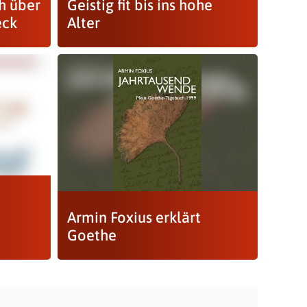
h über
Geistig fit bis ins hohe
eck
Alter
Armin Foxius erklärt
Goethe