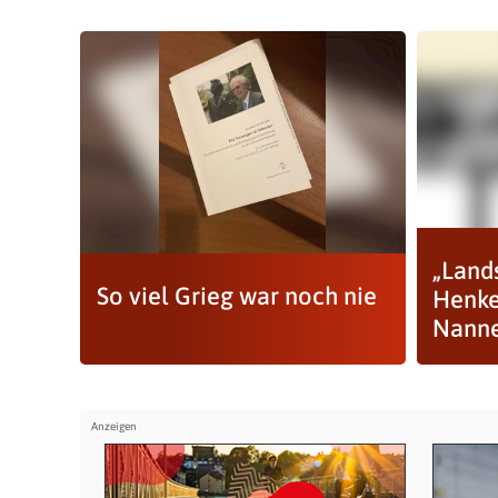
„Land
So viel Grieg war noch nie
Henke
Nann