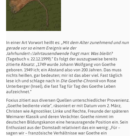
In einer Art Vorwort heißt es: „
Mit dem Alter zunehmend und nun
gerade vor so einem Ereignis wie der
Jahrhundert-/Jahrtausendwende fragt man: Was bleibt?
(Tagebuch v. 22.12.1999).“ Es folgt der auszugsweise bereits
zitierte Absatz: „1749 wurde Johann Wolfgang von Goethe
geboren. 1949 ich; ein Abstand also von 200 Jahren. Das muss
nichts heißen, gar bedeuten; mir ist das aber viel. Fast täglich
lese ich und schlage nach in
Die Goethe-Chronik
von Rose
Unterberger (Insel), die fast Tag für Tag des Goethe Leben
aufzeichnet.“
Foxius zitiert aus diversen Quellen unterschiedlicher Provenienz.
„Goethe bediente viele“, räsoniert er mit Datum vom 2. März,
Christen wie Agnostiker, Linke und Rechte, Freunde der späteren
Weimarer Klassik und deren Verächter. Goethe nimmt im
deutschen Bildungskanon eine herausragende Position ein. Sein
Enthusiast aus der Domstadt relativiert das ein wenig: „Für –
sagen wir – französische Verhältnisse war Goethe ein