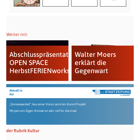
Weiter mit:
Abschlusspräsentation
Walter Moers
OPEN SPACE
erklärt die
HerbstFERIENworkshop
Gegenwart
Aktuell in
der
„Sinneswandel“: Aus einer Vision wird ein Kunst-Projekt
Mirjam von Eigen: Einmal im Jahr reif für die Insel
der Rubrik Kultur