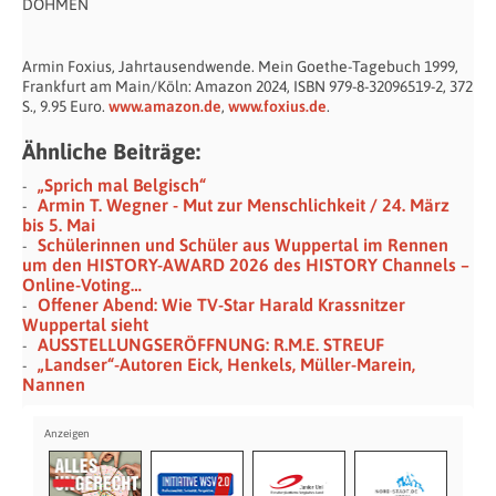
DOHMEN
Armin Foxius, Jahrtausendwende. Mein Goethe-Tagebuch 1999,
Frankfurt am Main/Köln: Amazon 2024, ISBN 979-8-32096519-2, 372
S., 9.95 Euro.
www.amazon.de
,
www.foxius.de
.
Ähnliche Beiträge:
„Sprich mal Belgisch“
Armin T. Wegner - Mut zur Menschlichkeit / 24. März
bis 5. Mai
Schülerinnen und Schüler aus Wuppertal im Rennen
um den HISTORY-AWARD 2026 des HISTORY Channels –
Online-Voting…
Offener Abend: Wie TV-Star Harald Krassnitzer
Wuppertal sieht
AUSSTELLUNGSERÖFFNUNG: R.M.E. STREUF
„Landser“-Autoren Eick, Henkels, Müller-Marein,
Nannen