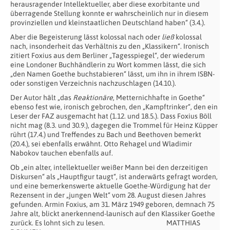
herausragender Intellektueller, aber diese exorbitante und
überragende Stellung konnte er wahrscheinlich nur in diesem
provinziellen und kleinstaatlichen Deutschland haben“ (3.4.).
Aber die Begeisterung lässt kolossal nach oder
ließ
kolossal
nach, insonderheit das Verhältnis zu den „Klassikern“. Ironisch
zitiert Foxius aus dem Berliner „Tagesspiegel“, der wiederum
eine Londoner Buchhändlerin zu Wort kommen lässt, die sich
„den Namen Goethe buchstabieren“ lässt, um ihn in ihrem ISBN-
oder sonstigen Verzeichnis nachzuschlagen (14.10.).
Der Autor hält „das
Reaktionäre
, Metternichhafte in Goethe“
ebenso fest wie, ironisch gebrochen, den „Kampftrinker“, den ein
Leser der FAZ ausgemacht hat (1.12. und 18.5.). Dass Foxius Böll
nicht mag (8.3. und 30.9.), dagegen die Trommel für Heinz Küpper
rührt (17.4.) und Treffendes zu Bach und Beethoven bemerkt
(20.4.), sei ebenfalls erwähnt. Otto Rehagel und Wladimir
Nabokov tauchen ebenfalls auf.
Ob „ein alter, intellektueller weißer Mann bei den derzeitigen
Diskursen“ als „Hauptfigur taugt“, ist anderwärts gefragt worden,
und eine bemerkenswerte aktuelle Goethe-Würdigung hat der
Rezensent in der „jungen Welt“ vom 28. August diesen Jahres
gefunden. Armin Foxius, am 31. März 1949 geboren, demnach 75
Jahre alt, blickt anerkennend-launisch auf den Klassiker Goethe
zurück. Es lohnt sich zu lesen. MATTHIAS