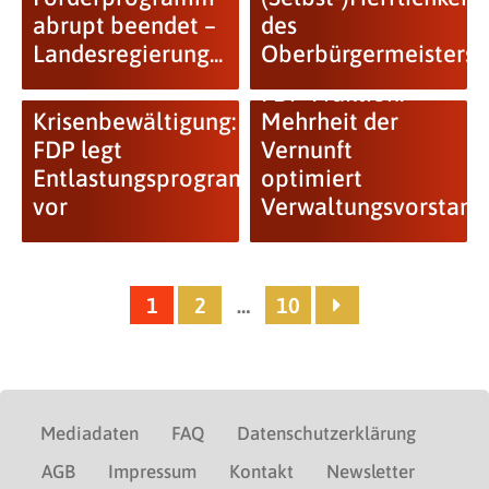
abrupt beendet –
des
Landesregierung...
Oberbürgermeisters
FDP-Fraktion:
Krisenbewältigung:
Mehrheit der
FDP legt
Vernunft
Entlastungsprogramm
optimiert
vor
Verwaltungsvorstand
1
2
…
10
Mediadaten
FAQ
Datenschutzerklärung
AGB
Impressum
Kontakt
Newsletter