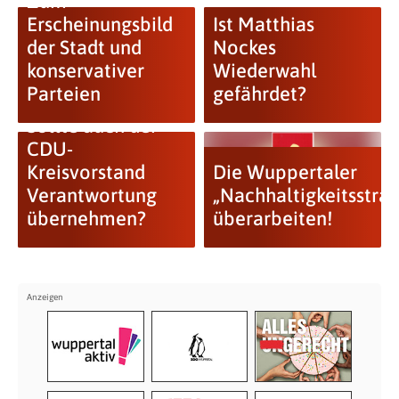
Zum
Erscheinungsbild
Ist Matthias
der Stadt und
Nockes
konservativer
Wiederwahl
Parteien
gefährdet?
Sollte auch der
CDU-
Kreisvorstand
Die Wuppertaler
Verantwortung
„Nachhaltigkeitsstrat
übernehmen?
überarbeiten!