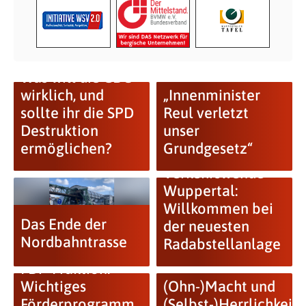
Was will die CDU
wirklich, und
„Innenminister
sollte ihr die SPD
Reul verletzt
Destruktion
unser
ermöglichen?
Grundgesetz“
Verkehrswende
Wuppertal:
Willkommen bei
Das Ende der
der neuesten
Nordbahntrasse
Radabstellanlage
FDP-Fraktion:
Wichtiges
(Ohn-)Macht und
Förderprogramm
(Selbst-)Herrlichkeit