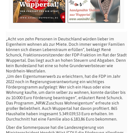
„Acht von zehn Personen in Deutschland würden lieber im
Eigenheim wohnen als zur Miete. Doch immer weniger Familien
können sich diesen Lebenstraum erfüllen“, beklagt René
Schunck, Fraktionsvorsitzender der FDP-Fraktion im Rat der Stadt
Wuppertal. Das liegt auch an hohen Steuern und Abgaben. Denn
kein Bundesland hat eine so hohe Grunderwerbsteuer wie
Nordrhein-Westfalen.
„Um den Eigentumserwerb zu erleichtern, hat die FDP im Jahr
2022 noch in Regierungsverantwortung ein wichtiges
Förderprogramm aufgelegt: Wer sich ein Haus oder eine
Wohnung kaufte, um darin selber zu wohnen, konnte darüber bis
zu 10.000 Euro Förderung beantragen“, erläutert René Schunck.
Das Programm „NRW.Zuschuss Wohneigentum“ erfreute sich
großer Beliebtheit. Auch Wuppertal hat davon profitiert. 865
Haushalte haben insgesamt 5.349.039,53 Euro erhalten. Im
Durchschnitt hat eine Familie also 6.183,86 Euro bekommen.
Über die Sommerpause hat die Landesregierung von
Ministerpräsident Hendrik Wüst (CDU) die Förderung allerdings