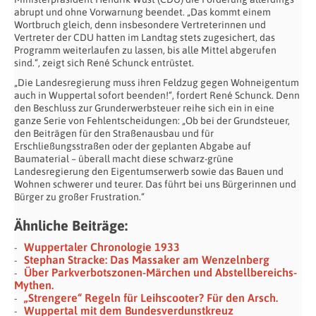
abrupt und ohne Vorwarnung beendet. „Das kommt einem
Wortbruch gleich, denn insbesondere Vertreterinnen und
Vertreter der CDU hatten im Landtag stets zugesichert, das
Programm weiterlaufen zu lassen, bis alle Mittel abgerufen
sind.“, zeigt sich René Schunck entrüstet.
„Die Landesregierung muss ihren Feldzug gegen Wohneigentum
auch in Wuppertal sofort beenden!“, fordert René Schunck. Denn
den Beschluss zur Grunderwerbsteuer reihe sich ein in eine
ganze Serie von Fehlentscheidungen: „Ob bei der Grundsteuer,
den Beiträgen für den Straßenausbau und für
Erschließungsstraßen oder der geplanten Abgabe auf
Baumaterial – überall macht diese schwarz-grüne
Landesregierung den Eigentumserwerb sowie das Bauen und
Wohnen schwerer und teurer. Das führt bei uns Bürgerinnen und
Bürger zu großer Frustration.“
Ähnliche Beiträge:
Wuppertaler Chronologie 1933
Stephan Stracke: Das Massaker am Wenzelnberg
Über Parkverbotszonen-Märchen und Abstellbereichs-
Mythen.
„Strengere“ Regeln für Leihscooter? Für den Arsch.
Wuppertal mit dem Bundesverdunstkreuz