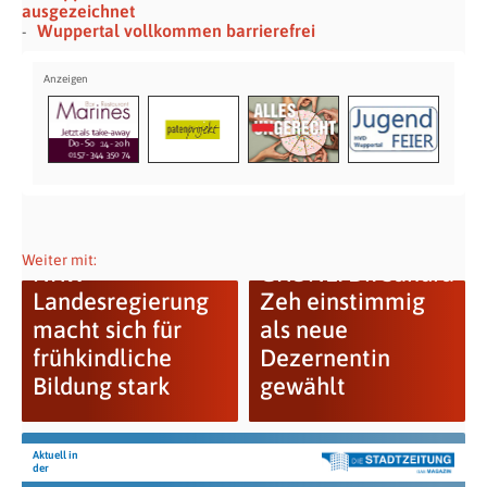
ausgezeichnet
Wuppertal vollkommen barrierefrei
Weiter mit:
NRW-
GRÜNE: Dr. Sandra
Landesregierung
Zeh einstimmig
macht sich für
als neue
frühkindliche
Dezernentin
Bildung stark
gewählt
Aktuell in
der