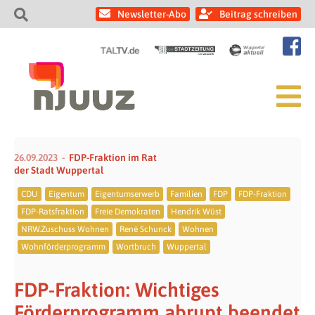
Newsletter-Abo
Beitrag schreiben
26.09.2023
FDP-Fraktion im Rat
der Stadt Wuppertal
CDU
Eigentum
Eigentumserwerb
Familien
FDP
FDP-Fraktion
FDP-Ratsfraktion
Freie Demokraten
Hendrik Wüst
NRW.Zuschuss Wohnen
René Schunck
Wohnen
Wohnförderprogramm
Wortbruch
Wuppertal
FDP-Fraktion: Wichtiges
Förderprogramm abrupt beendet