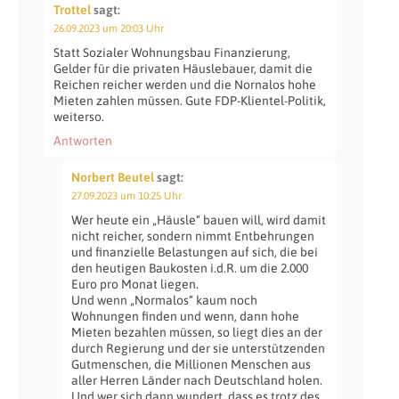
Trottel
sagt:
26.09.2023 um 20:03 Uhr
Statt Sozialer Wohnungsbau Finanzierung,
Gelder für die privaten Häuslebauer, damit die
Reichen reicher werden und die Nornalos hohe
Mieten zahlen müssen. Gute FDP-Klientel-Politik,
weiterso.
Antworten
Norbert Beutel
sagt:
27.09.2023 um 10:25 Uhr
Wer heute ein „Häusle“ bauen will, wird damit
nicht reicher, sondern nimmt Entbehrungen
und finanzielle Belastungen auf sich, die bei
den heutigen Baukosten i.d.R. um die 2.000
Euro pro Monat liegen.
Und wenn „Normalos“ kaum noch
Wohnungen finden und wenn, dann hohe
Mieten bezahlen müssen, so liegt dies an der
durch Regierung und der sie unterstützenden
Gutmenschen, die Millionen Menschen aus
aller Herren Länder nach Deutschland holen.
Und wer sich dann wundert, dass es trotz des