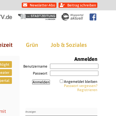
Newsletter-Abo
Beitrag schreiben
eizeit
Grün
Job & Soziales
Anmelden
hlight
Benutzername
heater
Passwort
ertal
Angemeldet bleiben
Passwort vergessen?
Registrieren
mit