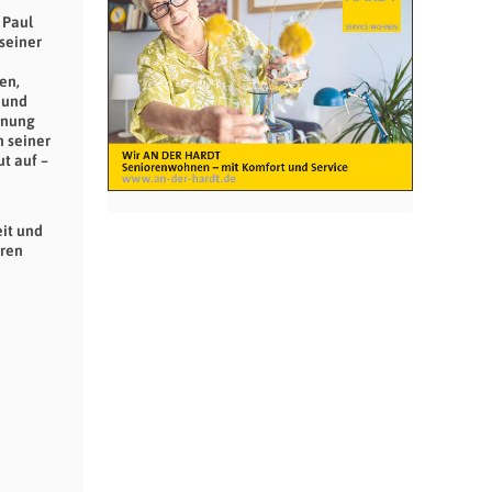
 Paul
 seiner
en,
 und
ohnung
n seiner
ut auf –
eit und
hren