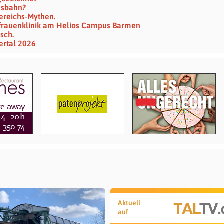
msbahn?
ereichs-Mythen.
frauenklinik am Helios Campus Barmen
sch.
ertal 2026
Aktuell
auf