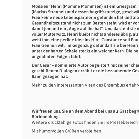
Monsieur Henri (Momme Mommsen) ist ein Griesgram, wie
(Markus Streubel) und dessen begriffsstutzige, geschwä
Frau keine neue Lebenspartnerin gefunden hat und alle
Gesundheitszustand nicht zum Besten steht, wird er 
damit jemand ein „Auge auf ihn hat“. Und da steht sie n
voller Mutterwitz. Henri bleibt nichts anderes übrig, 
weht ihm eine perfide Idee ins Hirn: Constance soll Paul
Frau trennen will. Im Gegenzug dafür darf sie bei Henri
unter der harten Schale steckt ein weicher Kern. Die b
ungeahnten Folgen führt.
Der César – nominierte Autor begeistert mit seiner ch
geschliffenen Dialogen erzählt er die bezaubernde Ges
Bann gezogen hat.
Mehr zu den interessanten Viten des Ensembles erfahr
Wir freuen uns, Sie an dem Abend bei uns als Gast beg
Rückmeldung.
Weitere druckfähige Fotos finden Sie im Pressebereich
Mit humorvollen Grüßen verbleiben