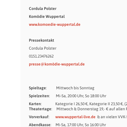
Cordula Polster
Komödie Wuppertal
www.komoedie-wuppertal.de
Pressekontakt
Cordula Polster
0151.23476262
presse@komödie-wuppertal.de
Spieltage
: Mittwoch bis Sonntag
Spielzeiten
: Mi-Sa, 20:00 Uhr, So 18:00 Uhr
Karten
: Kategorie I 26,50 €, Kategorie II 23,50 €, (2,
Theatertage
: Mittwoch & Donnerstag 19,- € auf allen
Vorverkauf
:
www.wuppertal-live.de
& an vielen VVK-
Abendkasse
: Mi-Sa, 17:00 Uhr, So 16:00 Uhr