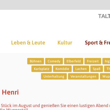
Leben & Leute
Kultur
Sport & Fr
Bühnen
Comedy
Elberfeld
Freizeit
hig
Karlsplatz
Komödie
Lachen
Spaß
T
Unterhaltung
Veranstaltungen
Wupp
 Henri
es Stück im August und genießen Sie einen lustigen Abend 
die Wuppertal!