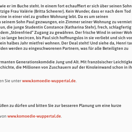
 er im Buche steht. In einem fort echauffiert er sich über seinen Sohn
tzige Frau Valérie (Britta Scheerer). Kein Wunder, dass er nach dem Tod
ine in einer viel zu großen Wohnung lebt. Da es um seinen
von seinem Sohn Paul gezwungen, ein Zimmer seiner Wohnung zu vermiet
un, die junge Studentin Constance (Katharina Stehr), frech, schlagfertig
als dem „Störenfried“ Zugang zu gewähren. Der frische Wind in seiner W
 so lange becircen, bis Paul sich hoffnungslos in sie verliebt und sich vo
 ein halbes Jahr mietfrei wohnen. Der Deal steht! Und siehe da, Henri ta
eiden werden zu eingeschworenen Partnern, was für alle Beteiligten zu
armanten Generationskomödie Jung und Alt. Mit französischer Leichtigk
chichte, die Millionen von Zuschauern auf der Kinoleinwand schon in i
en Sie unter
www.komoedie-wuppertal.de
.
rüßen zu dürfen und bitten Sie zur besseren Planung um eine kurze
 von
www.komoedie-wuppertal.de
.