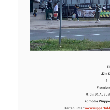
E
„Die 
Ei
Premiere
8. bis 30. Augus
Komödie Wupper
Karten unter
www.wuppertal-l