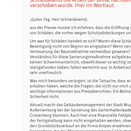
verschoben wurde. Hier im Wortlaut:
„Guten Tag, Herr Schneidewind,
aus der Presse musste ich erfahren, dass die Eröffnun
von Schäden, die vorher wegen Schutzabdeckungen unsic
Um was für Schäden handelt es sich? Waren diese Sch
Beseitigung nicht von Beginn an eingeplant? Wenn nei
Verteuerung der Baumaßnahme vermeidbar gewesen? Das 
Verständnis für diese Sanierungsmaßnahme aufgebrauc
keinen Schwimmunterricht, obwohl dieser so wichtig is
stattgefunden haben, fallen weiterhin aus. In Anbetrac
sehr unerfreulich.
Was mich besonders verärgert, ist die Tatsache, dass 
erhalten haben, welche die Fragen, die nicht nur mich 
wichtige Informationen aus Presseberichten. Ein Beitra
Sicherheit nicht.
Aktuell macht das Gebäudemanagement der Stadt Wupper
Außenwirkung bei der Sanierung des Gartenhallenbades
Cronenberg blamiert. Auch hier eine finanzielle Fehlp
der Fertigstellung kann nicht eingehalten werden, obw
den Grundstücksverkauf an die Firma Knipex erwähnen, o