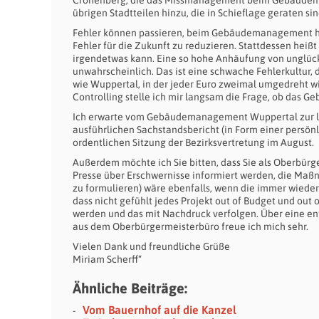
Cronenberg, die das Missmanagement beim Gebäudema
übrigen Stadtteilen hinzu, die in Schieflage geraten si
Fehler können passieren, beim Gebäudemanagement hat 
Fehler für die Zukunft zu reduzieren. Stattdessen hei
irgendetwas kann. Eine so hohe Anhäufung von unglück
unwahrscheinlich. Das ist eine schwache Fehlerkultur, 
wie Wuppertal, in der jeder Euro zweimal umgedreht wird
Controlling stelle ich mir langsam die Frage, ob da
Ich erwarte vom Gebäudemanagement Wuppertal zur 
ausführlichen Sachstandsbericht (in Form einer persönl
ordentlichen Sitzung der Bezirksvertretung im August.
Außerdem möchte ich Sie bitten, dass Sie als Oberbürge
Presse über Erschwernisse informiert werden, die Maßn
zu formulieren) wäre ebenfalls, wenn die immer wied
dass nicht gefühlt jedes Projekt out of Budget und out o
werden und das mit Nachdruck verfolgen. Über ein
aus dem Oberbürgermeisterbüro freue ich mich sehr.
Vielen Dank und freundliche Grüße
Miriam Scherff“
Ähnliche Beiträge:
Vom Bauernhof auf die Kanzel