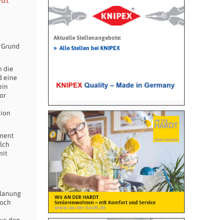
Aktuelle Stellenangebote:
f Grund
»
Alle Stellen bei KNIPEX
n die
d eine
ein
or
tion
ement
lch
mit
planung
noch