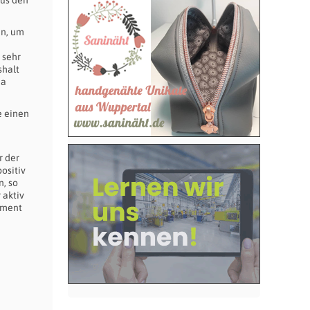
us den
en, um
 sehr
shalt
ma
 einen
r der
ositiv
, so
 aktiv
ement