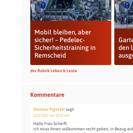
Mobil bleiben, aber
sicher! – Pedelec-
Gart
Sicherheitstraining in
den 
Remscheid
ausg
der Rubrik Leben & Leute
Kommentare
Dietmar Pigetzki
sagt:
13.07.2021 um 10:32 Uhr
Hallo Frau Scherff,
ich muss Ihnen vollkommen recht geben, in Bezug a