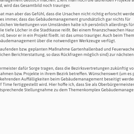
nagement deutlich machen. Zieht man noch die laufenden Projekte a
nd, wird das Gesamtbild noch trauriger.
man aber das Gefühl, dass die Ursachen nicht richtig erforscht werd
ßt es immer, dass das Gebäudemanagement grundsätzlich gar nichts für
lichen Verkettungen von Umständen halte ich persönlich allerdings für
die tiefe Löcher in die Stadtkasse reißt. Bei einem finanzschwachen Hau
, bevor er in ein Projekt fließt. ist das umso trauriger. Auch beim The
s Gebäudemanagement über die notwendigen Werkzeuge verfügt.
laufenden bzw. geplanten Maßnahme Gartenhallenbad und Feuerwache
ichen Berichterstattung, so dass Rückfragen möglich sind) zur nächsten
rmeister dafür Sorge tragen, dass die Bezirksvertretungen zukünftig vo
ahmen bzw. Projekte in ihrem Bezirk betreffen. Wünschenswert (um es p
erkehrenden Auffälligkeiten beim Gebäudemanagement beseitigt werden
f Time fertiggestellt wird. Hier hoffe ich, dass Sie als Oberbürgermeister
e entsprechende Stellungnahme zu dem Themenkomplex Gebäudemanag