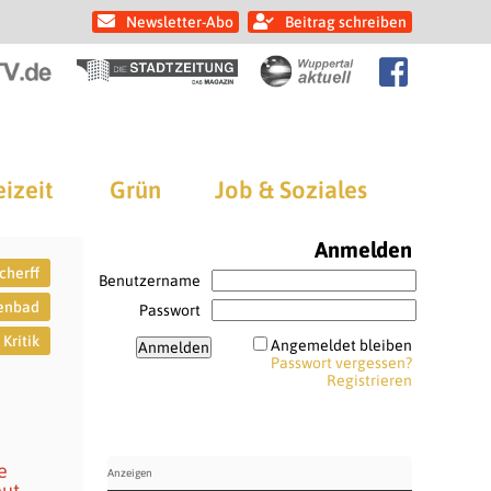
Newsletter-Abo
Beitrag schreiben
eizeit
Grün
Job & Soziales
Anmelden
cherff
Benutzername
lenbad
Passwort
Kritik
Angemeldet bleiben
Passwort vergessen?
Registrieren
e
eut