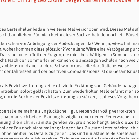
g des Gartenhallenbads ein weiteres Mal verschoben wird. Dieses Mal au
htbar blieben. Für mich bleibt dieser Sachverhalt dennoch ein Rätsel.
äden schon vor Anbringung der Abdeckungen da? Wenn ja, wieso hat ma
n, woher kommen diese plötzlich? Vor allem: Wäre eine Verzögerung un
sind nur ein Teil der Fragen, die mich beschäftigen. In Summe ist m
ht. Nach den Sommerferien können die ansässigen Schulen nach wie v
t, anbieten und auch andere Schwimmkurse, die dort üblicherweise
ht der Jahreszeit und der positiven Corona-Inzidenz ist die Gesamtsitua
wir als Bezirksvertretung keine offizielle Erklärung vom Gebäudemanag
umtreiben, sofort geklärt hätten. Zum wiederholten Male erfährt man so
g, um die Rechte der Bezirksvertretung zu stärken, ist dieses Vorgehen 
tal eine mehr als unglückliche Figur. Neben der völlig verkorksten
 hat man sich bei der Planung bezüglich einer neuen Feuerwache in
lanung, die nicht nur am steigenden Baupreisindex hängt, auch die Zeit
ohl der Bau noch nicht mal angefangen hat. Zu guter Letzt möchte ich 
hne hierbei ins Details zu gehen. Das sind nur aktuelle Beispiele aus