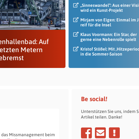
„Sinneswandel“: Aus einer Vis
wird ein Kunst-Projekt
Mirjam von Eigen: Einmal im 
reif für die Insel
Klaus Voormann: Ein Star, der
gerne eine Nebenrolle spielt
enhallenbad: Auf
letzten Metern
Kristof Stößel: Mit ‚Hitzeperio
in die Sommer-Saison
ebremst
Be social!
Unterstützen Sie uns, indem S
Artikel teilen. Danke!
uf das Missmanagement beim