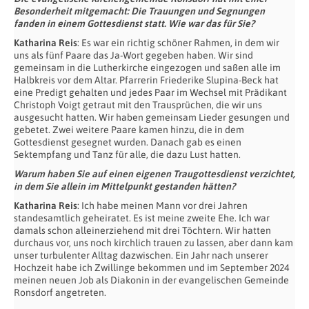
Besonderheit mitgemacht: Die Trauungen und Segnungen
fanden in einem Gottesdienst statt. Wie war das für Sie?
Katharina Reis
: Es war ein richtig schöner Rahmen, in dem wir
uns als fünf Paare das Ja-Wort gegeben haben. Wir sind
gemeinsam in die Lutherkirche eingezogen und saßen alle im
Halbkreis vor dem Altar. Pfarrerin Friederike Slupina-Beck hat
eine Predigt gehalten und jedes Paar im Wechsel mit Prädikant
Christoph Voigt getraut mit den Trausprüchen, die wir uns
ausgesucht hatten. Wir haben gemeinsam Lieder gesungen und
gebetet. Zwei weitere Paare kamen hinzu, die in dem
Gottesdienst gesegnet wurden. Danach gab es einen
Sektempfang und Tanz für alle, die dazu Lust hatten.
Warum haben Sie auf einen eigenen Traugottesdienst verzichtet,
in dem Sie allein im Mittelpunkt gestanden hätten?
Katharina Reis
: Ich habe meinen Mann vor drei Jahren
standesamtlich geheiratet. Es ist meine zweite Ehe. Ich war
damals schon alleinerziehend mit drei Töchtern. Wir hatten
durchaus vor, uns noch kirchlich trauen zu lassen, aber dann kam
unser turbulenter Alltag dazwischen. Ein Jahr nach unserer
Hochzeit habe ich Zwillinge bekommen und im September 2024
meinen neuen Job als Diakonin in der evangelischen Gemeinde
Ronsdorf angetreten.