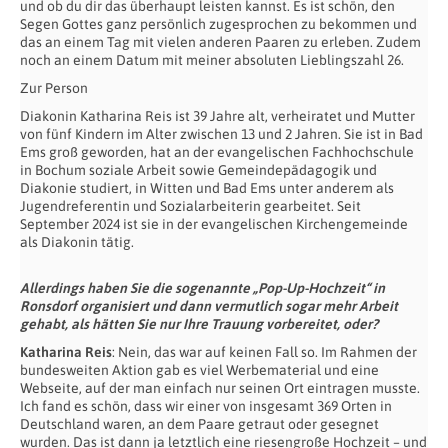
und ob du dir das überhaupt leisten kannst. Es ist schön, den
Segen Gottes ganz persönlich zugesprochen zu bekommen und
das an einem Tag mit vielen anderen Paaren zu erleben. Zudem
noch an einem Datum mit meiner absoluten Lieblingszahl 26.
Zur Person
Diakonin Katharina Reis ist 39 Jahre alt, verheiratet und Mutter
von fünf Kindern im Alter zwischen 13 und 2 Jahren. Sie ist in Bad
Ems groß geworden, hat an der evangelischen Fachhochschule
in Bochum soziale Arbeit sowie Gemeindepädagogik und
Diakonie studiert, in Witten und Bad Ems unter anderem als
Jugendreferentin und Sozialarbeiterin gearbeitet. Seit
September 2024 ist sie in der evangelischen Kirchengemeinde
als Diakonin tätig.
Allerdings haben Sie die sogenannte „Pop-Up-Hochzeit“ in
Ronsdorf organisiert und dann vermutlich sogar mehr Arbeit
gehabt, als hätten Sie nur Ihre Trauung vorbereitet, oder?
Katharina Reis
: Nein, das war auf keinen Fall so. Im Rahmen der
bundesweiten Aktion gab es viel Werbematerial und eine
Webseite, auf der man einfach nur seinen Ort eintragen musste.
Ich fand es schön, dass wir einer von insgesamt 369 Orten in
Deutschland waren, an dem Paare getraut oder gesegnet
wurden. Das ist dann ja letztlich eine riesengroße Hochzeit – und