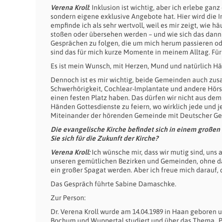
Verena Kroll
: Inklusion ist wichtig, aber ich erlebe ga
sondern eigene exklusive Angebote hat. Hier wird die 
empfinde ich als sehr wertvoll, weil es mir zeigt, wie
stoßen oder übersehen werden – und wie sich das dann 
Gesprächen zu folgen, die um mich herum passieren ode
sind das für mich kurze Momente in meinem Alltag. Für G
Es ist mein Wunsch, mit Herzen, Mund und natürlich Hän
Dennoch ist es mir wichtig, beide Gemeinden auch zus
Schwerhörigkeit, Cochlear-Implantate und andere Hörs
einen festen Platz haben. Das dürfen wir nicht aus de
Händen Gottesdienste zu feiern, wo wirklich jede und j
Miteinander der hörenden Gemeinde mit Deutscher Ge
Die evangelische Kirche befindet sich in einem großen
Sie sich für die Zukunft der Kirche?
Verena Kroll:
Ich wünsche mir, dass wir mutig sind, uns
unseren gemütlichen Bezirken und Gemeinden, ohne da
ein großer Spagat werden. Aber ich freue mich darauf
Das Gespräch führte Sabine Damaschke.
Zur Person:
Dr. Verena Kroll wurde am 14.04.1989 in Haan geboren 
Bochum und Wuppertal studiert und über das Thema „P