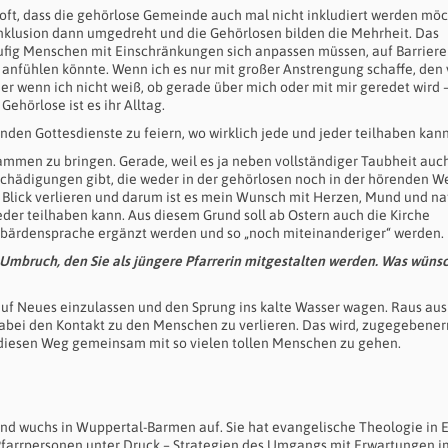
nz oft, dass die gehörlose Gemeinde auch mal nicht inkludiert werden möc
Inklusion dann umgedreht und die Gehörlosen bilden die Mehrheit. Das
 häufig Menschen mit Einschränkungen sich anpassen müssen, auf Barrier
anfühlen könnte. Wenn ich es nur mit großer Anstrengung schaffe, den 
r wenn ich nicht weiß, ob gerade über mich oder mit mir geredet wird 
ehörlose ist es ihr Alltag.
den Gottesdienste zu feiern, wo wirklich jede und jeder teilhaben kann
ammen zu bringen. Gerade, weil es ja neben vollständiger Taubheit auc
chädigungen gibt, die weder in der gehörlosen noch in der hörenden We
m Blick verlieren und darum ist es mein Wunsch mit Herzen, Mund und na
eder teilhaben kann. Aus diesem Grund soll ab Ostern auch die Kirche
bärdensprache ergänzt werden und so „noch miteinanderiger“ werden.
 Umbruch, den Sie als jüngere Pfarrerin mitgestalten werden. Was wüns
 auf Neues einzulassen und den Sprung ins kalte Wasser wagen. Raus aus
bei den Kontakt zu den Menschen zu verlieren. Das wird, zugegebene
, diesen Weg gemeinsam mit so vielen tollen Menschen zu gehen.
und wuchs in Wuppertal-Barmen auf. Sie hat evangelische Theologie in E
farrpersonen unter Druck – Strategien des Umgangs mit Erwartungen i