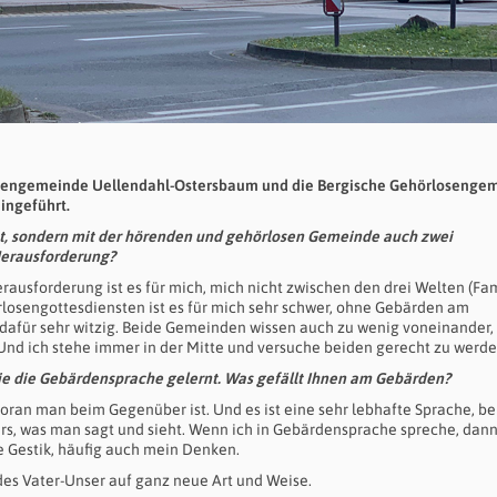
Kirchengemeinde Uellendahl-Ostersbaum und die Bergische Gehörlosenge
eingeführt.
Hut, sondern mit der hörenden und gehörlosen Gemeinde auch zwei
 Herausforderung?
rausforderung ist es für mich, mich nicht zwischen den drei Welten (Fam
losengottesdiensten ist es für mich sehr schwer, ohne Gebärden am
 dafür sehr witzig. Beide Gemeinden wissen auch zu wenig voneinander,
Und ich stehe immer in der Mitte und versuche beiden gerecht zu werde
Sie die Gebärdensprache gelernt. Was gefällt Ihnen am Gebärden?
woran man beim Gegenüber ist. Und es ist eine sehr lebhafte Sprache, be
rs, was man sagt und sieht. Wenn ich in Gebärdensprache spreche, dan
e Gestik, häufig auch mein Denken.
des Vater-Unser auf ganz neue Art und Weise.