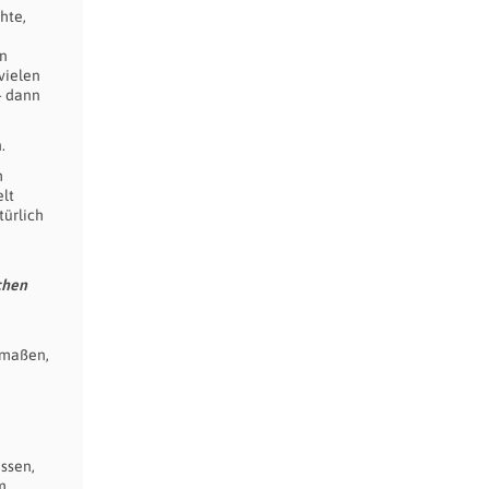
hte,
en
vielen
– dann
.
h
lt
türlich
chen
rmaßen,
ssen,
m