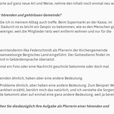
Worte auf ganz neue Art und Weise, nehme den Inhalt noch einmal neu wa
der hörenden und gehörlosen Gemeinde?
ie ich in meinem Alltag auch treffe. Beim Supermarkt an der Kasse, im
 Dadurch ist es leicht ein Gespür zu bekommen, wie es den Menschen g
ieriger, weil die Mitglieder teils weit entfernt wohnen und nur für die
erintendentin Ilka Federschmidt als Pfarrerin der Kirchengemeinde
enseelsorge Bergisches Land eingeführt. Der Gottesdienst findet im
 wird in Gebärdensprache übersetzt.
 mal ein Foto oder eine Nachricht geschickt bekomme oder doch mal
einden ähnlich, haben aber eine andere Bedeutung.
 Probleme ähnlich, aber haben eine andere Bedeutung. Zum Beispiel: W
heit erzählt, berührt mich das natürlich, und ich verstehe die Sorge
de bekommt aber auf einmal eine ganz andere Bedeutung, weil ja berei
ehen Sie diesbezüglich Ihre Aufgabe als Pfarrerin einer hörenden und