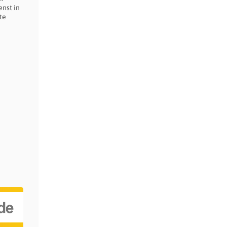
enst in
te