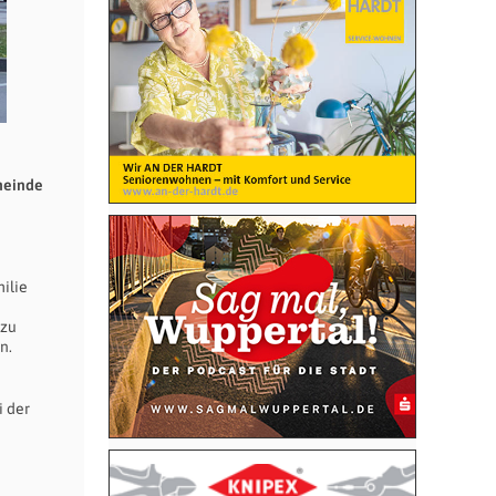
meinde
ilie
 zu
n.
i der
n