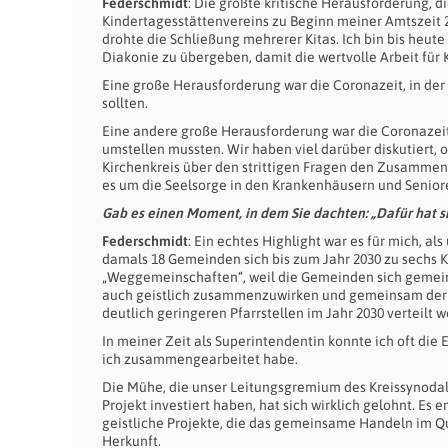
Federschmidt
: Die größte kritische Herausforderung, d
Kindertagesstättenvereins zu Beginn meiner Amtszeit 2
drohte die Schließung mehrerer Kitas. Ich bin bis heute 
Diakonie zu übergeben, damit die wertvolle Arbeit für
Eine große Herausforderung war die Coronazeit, in der 
sollten.
Eine andere große Herausforderung war die Coronazeit
umstellen mussten. Wir haben viel darüber diskutiert, ob
Kirchenkreis über den strittigen Fragen den Zusammen
es um die Seelsorge in den Krankenhäusern und Senio
Gab es einen Moment, in dem Sie dachten: „Dafür hat si
Federschmidt
: Ein echtes Highlight war es für mich, a
damals 18 Gemeinden sich bis zum Jahr 2030 zu sech
„Weggemeinschaften“, weil die Gemeinden sich gemein
auch geistlich zusammenzuwirken und gemeinsam der „S
deutlich geringeren Pfarrstellen im Jahr 2030 verteilt 
In meiner Zeit als Superintendentin konnte ich oft di
ich zusammengearbeitet habe.
Die Mühe, die unser Leitungsgremium des Kreissynodalv
Projekt investiert haben, hat sich wirklich gelohnt. Es
geistliche Projekte, die das gemeinsame Handeln im Qua
Herkunft.