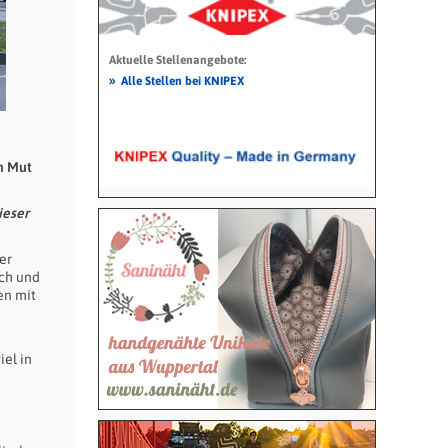
Aktuelle Stellenangebote:
»
Alle Stellen bei KNIPEX
en Mut
ieser
er
uch und
en mit
iel in