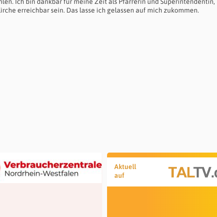
n. Ich bin dankbar für meine Zeit als Pfarrerin und Superintendentin, 
rche erreichbar sein. Das lasse ich gelassen auf mich zukommen.
Aktuell
auf