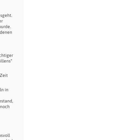
sgeht.
er
wurde.
t denen
chtiger
illens“
Zeit
ln in
estand,
 noch
svoll