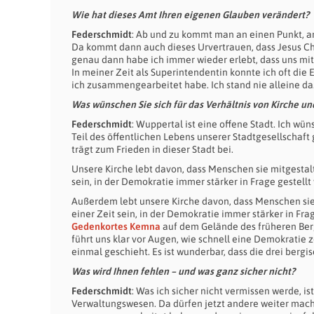
Wie hat dieses Amt Ihren eigenen Glauben verändert?
Federschmidt
: Ab und zu kommt man an einen Punkt, a
Da kommt dann auch dieses Urvertrauen, dass Jesus Chr
genau dann habe ich immer wieder erlebt, dass uns mit
In meiner Zeit als Superintendentin konnte ich oft di
ich zusammengearbeitet habe. Ich stand nie alleine d
Was wünschen Sie sich für das Verhältnis von Kirche un
Federschmidt
: Wuppertal ist eine offene Stadt. Ich wün
Teil des öffentlichen Lebens unserer Stadtgesellschaf
trägt zum Frieden in dieser Stadt bei.
Unsere Kirche lebt davon, dass Menschen sie mitgestal
sein, in der Demokratie immer stärker in Frage gestellt 
Außerdem lebt unsere Kirche davon, dass Menschen sie
einer Zeit sein, in der Demokratie immer stärker in Fra
Gedenkortes Kemna
auf dem Gelände des früheren Bergi
führt uns klar vor Augen, wie schnell eine Demokratie 
einmal geschieht. Es ist wunderbar, dass die drei berg
Was wird Ihnen fehlen – und was ganz sicher nicht?
Federschmidt
: Was ich sicher nicht vermissen werde, i
Verwaltungswesen. Da dürfen jetzt andere weiter mache