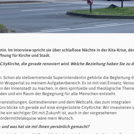
in. Im Interview spricht sie über schlaflose Nächte in der Kita-Krise, d
nung für Kirche und Stadt.
 CityKirche, die gerade renoviert wird. Welche Beziehung haben Sie zu d
n. Schon als stellvertretende Superintendentin gehörte die Begleitung d
 in Wuppertal zu meinem Aufgabenbereich. Es ist mit viel Einsatz, Vers
 in der Innenstadt zu machen, in dem spirituelle und theologische Them
rden und ein Raum der Begegnung für alle Menschen entsteht.
eranstaltungen, Gottesdiensten und dem Weltcafé, das zum integralen
o blicke ich gerade auf eine eingerüstete CityKirche: Wir investieren v
he ein wichtiger Ort mit Zukunft ist, auch in der vorgesehenen
 Fördermittelakquise wäre mein Wunsch.
– und was hat sie mit Ihnen persönlich gemacht?