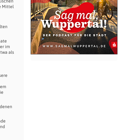
lischen
 Mittel
lten
mate
ier im
twa als
sere
lem
ie
t denen
nde
und