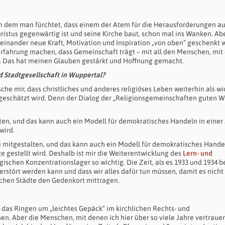
n dem man fürchtet, dass einem der Atem für die Herausforderungen au
istus gegenwärtig ist und seine Kirche baut, schon mal ins Wanken. Ab
einander neue Kraft, Motivation und Inspiration „von oben“ geschenkt 
e Erfahrung machen, dass Gemeinschaft trägt – mit all den Menschen, mi
a. Das hat meinen Glauben gestärkt und Hoffnung gemacht.
d Stadtgesellschaft in Wuppertal?
sche mir, dass christliches und anderes religiöses Leben weiterhin als wi
t geschätzt wird. Denn der Dialog der „Religionsgemeinschaften guten W
ten, und das kann auch ein Modell für demokratisches Handeln in einer 
wird.
 mitgestalten, und das kann auch ein Modell für demokratisches Hande
ge gestellt wird. Deshalb ist mir die Weiterentwicklung des
Lern- und
schen Konzentrationslager so wichtig. Die Zeit, als es 1933 und 1934 b
zerstört werden kann und dass wir alles dafür tun müssen, damit es nicht
ischen Städte den Gedenkort mittragen.
st das Ringen um „leichtes Gepäck“ im kirchlichen Rechts- und
n. Aber die Menschen, mit denen ich hier über so viele Jahre vertrauen