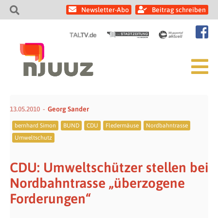
Newsletter-Abo
Beitrag schreiben
13.05.2010
Georg Sander
bernhard Simon
BUND
CDU
Fledermäuse
Nordbahntrasse
Umweltschutz
CDU: Umweltschützer stellen bei
Nordbahntrasse „überzogene
Forderungen“