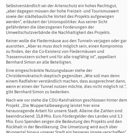
Selbstverständlich sei der Artenschutz ein hohes Rechtsgut,
„aber dagegen müssen der hohe Freizeit- und Tourismuswert
sowie der städtebauliche Vorteil des Projekts aufgewogen
werden“, erläutert der Unionspolitiker. Aus seiner Sicht
gefährdeten die überzogenen Forderungen der
Umweltschutzverbände die Nachhaltigkeit des Projekts.
Keiner wolle die Fledermäuse aus den Tunneln verjagen oder gar
ausrotten. „Aber es muss doch möglich sein, einen Kompromiss
zu finden, der die Co-Existenz von Fledermäusen und
Trassennutzern sichert und für alle tragfähig ist“, appelliert
Bernhard Simon an alle Beteiligten.
Eine eingeschränkte Nutzungsdauer stehe der
Christdemokratisch skeptisch gegenüber. „Wie soll man denn
einem Radfahrer verständlich machen, dass ausgerechnet dann,
wenn er einen der Tunnel nutzen möchte, dies nicht möglich ist.“,
gibt Bernhard Simon zu bedenken.
Nach wie vor stehe die CDU-Ratsfraktion geschlossen hinter dem
Projekt. „Die Wuppertalbewegung leistet hier eine
herausragende Arbeit für unsere Stadt. Alleine die Zahlen sind
beeindruckend: 15,8 Mio. Euro Fördergelder des Landes und 3,3
Mio. Euro Spenden zeigen die Bedeutung des Projekts und den
Rückhalt in der Bevölkerung. Die Umsetzung wird auch über
Wuppertal hinaus unserer Stadt ein besseres image verschaffen“,