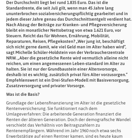
Der Durchschnitt liegt bei rund 1.835 Euro. Das ist die
Standardrente, die seit Juli gilt, wenn man 45 Jahre lang
ununterbrochen sozialversicherungspflichtig gearbeitet und in
jedem dieser Jahre genau das Durchschnittsentgelt verdient hat.
Nach Abzug der Beiträge zur Kranken- und Pflegeversicherung
bleibt ein monatlicher Nettobetrag von etwa 1.621 Euro, vor
Steuern. Reicht das für Wohnen, Ernährung, Mobilität,
Reparaturen, Reisen, Pflegekosten? „Wer jung ist, beschäftigt
sich nicht gerne damit, wie viel Geld man im Alter haben wird”,
sagt Michelle Schüler-Holdstein von der Verbraucherzentrale
NRW. „Aber die gesetzliche Rente wird vermutlich alleine nicht
reichen, um einen angemessenen Leben-standard im Alter zu
halten. Sie ist nur der Grundbaustein einer Altersvorsorge,
deshalb ist es wichtig, zusätzlich privat fürs Alter vorzusorgen.”
Empfehlenswert ist ein Drei-Stufen-Modell mit Basisversorgung,
Zusatzversorgung und privater Vorsorge.
Was ist die Basis?
Grundlage der Lebensfinanzierung im Alter ist die gesetzliche
Rentenversicherung. Sie funktioniert nach dem
Umlageverfahren: Die arbeitende Generation finanziert die
Renten der älteren Generation. Doch der demografische Wandel
verschiebt das Verhältnis von Beitragszahlern zu
Rentenempfängern. Während im Jahr 1960 noch etwa sechs
Erwerbstätige auf einen Rentner kamen, sind es heute kaum