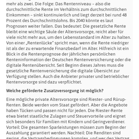
mehr als zwei. Die Folge: Das Rentenniveau – also die
durchschnittliche Rente im Verhältnis zum durchschnittlichen
Einkommen – sinkt kontinuierlich und liegt derzeit bei rund 48
Prozent des Durchschnittslohns. Bis 2040 könnte es laut
Prognosen weiter fallen. Das bedeutet: Die gesetzliche Rente
bleibt eine wichtige Säule der Altersvorsorge, reicht aber für
viele nicht mehr aus, um den Lebensstandard im Alter zu halten.
Von einer „Rentenlücke“ spricht man, wenn die Rente niedriger
ist als der zu erwartende Finanzbedarf im Alter. Hilfreich ist ein
Blick in die Rentenprognose der jährlichen persönlichen
Renteninformation der Deutschen Rentenversicherung oder die
digitale Rentenübersicht. Seit Beginn dieses Jahres muss die
gesetzliche Rentenversicherung die digitale Übersicht zur
Verfügung stellen. Auch die Anbieter privater und betrieblicher
Rentenvorsorge sind dazu verpflichtet.
Welche geförderte Zusatzversorgung ist möglich?
Eine mögliche private Altersvorsorge sind Riester- und Rürup-
Renten. Beide werden vom Staat gefördert. Aber die Angebote
haben Tücken und passen nicht für jeden. Die Riester-Rente
etwa bietet staatliche Zulagen und Steuervorteile und eignet
sich besonders für Familien mit Kindern und Geringverdiener.
Vorteil: Die gesamten Sparleistungen müssen zum Beginn der
Auszahlung garantiert werden. Nachteil: Die Renditen sind
gering, die Vertragsbedingungen komplex, und wer den Vertrag