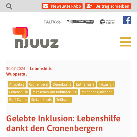
Newsletter-Abo
Beitrag schreiben
10.07.2024
Lebenshilfe
Wuppertal
Anschlag
Cronenberg
Demokratie
Euthanasie
Inklusion
Lebenshilfe
Menschen mit Behinderung
Mönchengladbach
Ralf Dahm
Stefan Pauls
Teilhabe
Gelebte Inklusion: Lebenshilfe
dankt den Cronenbergern