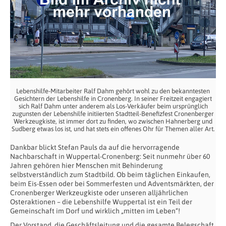
Lebenshilfe-Mitarbeiter Ralf Dahm gehört wohl zu den bekanntesten
Gesichtern der Lebenshilfe in Cronenberg. In seiner Freitzeit engagiert
sich Ralf Dahm unter anderem als Los-Verkäufer beim ursprünglich
zugunsten der Lebenshilfe initiierten Stadtteil-Benefizfest Cronenberger
Werkzeugkiste, ist immer dort zu finden, wo zwischen Hahnerberg und
Sudberg etwas los ist, und hat stets ein offenes Ohr für Themen aller Art.
Dankbar blickt Stefan Pauls da auf die hervorragende
Nachbarschaft in Wuppertal-Cronenberg: Seit nunmehr über 60
Jahren gehören hier Menschen mit Behinderung
selbstverständlich zum Stadtbild. Ob beim täglichen Einkaufen,
beim Eis-Essen oder bei Sommerfesten und Adventsmärkten, der
Cronenberger Werkzeugkiste oder unseren alljährlichen
Osteraktionen – die Lebenshilfe Wuppertal ist ein Teil der
Gemeinschaft im Dorf und wirklich „mitten im Leben“!
Der Vorstand, die Geschäftsleitung und die gesamte Belegschaft