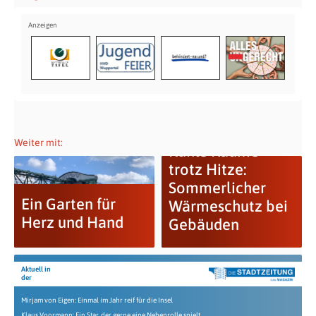
Weiter mit:
Kühle Räume
trotz Hitze:
Sommerlicher
Ein Garten für
Wärmeschutz bei
Herz und Hand
Gebäuden
Aktuell in
der
Mirjam von Eigen: Einmal im Jahr reif für die Insel
Klaus Voormann: Ein Star, der gerne eine Nebenrolle spielt