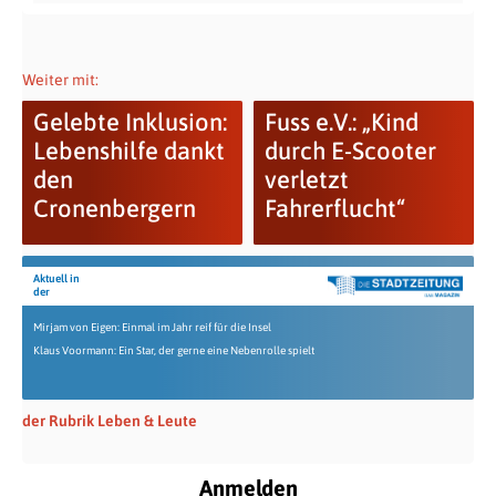
Weiter mit:
Gelebte Inklusion:
Fuss e.V.: „Kind
Lebenshilfe dankt
durch E-Scooter
den
verletzt
Cronenbergern
Fahrerflucht“
Aktuell in
der
Mirjam von Eigen: Einmal im Jahr reif für die Insel
Klaus Voormann: Ein Star, der gerne eine Nebenrolle spielt
der Rubrik Leben & Leute
Anmelden