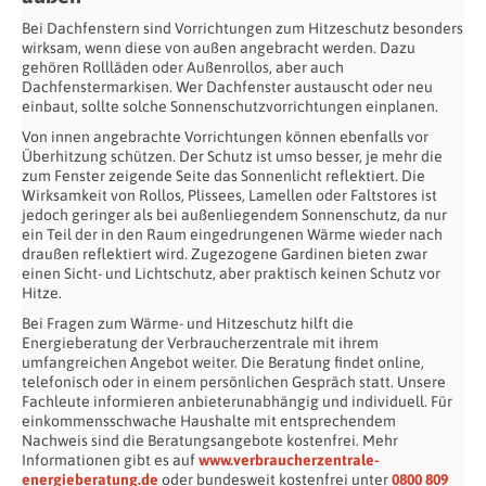
Bei Dachfenstern sind Vorrichtungen zum Hitzeschutz besonders
wirksam, wenn diese von außen angebracht werden. Dazu
gehören Rollläden oder Außenrollos, aber auch
Dachfenstermarkisen. Wer Dachfenster austauscht oder neu
einbaut, sollte solche Sonnenschutzvorrichtungen einplanen.
Von innen angebrachte Vorrichtungen können ebenfalls vor
Überhitzung schützen. Der Schutz ist umso besser, je mehr die
zum Fenster zeigende Seite das Sonnenlicht reflektiert. Die
Wirksamkeit von Rollos, Plissees, Lamellen oder Faltstores ist
jedoch geringer als bei außenliegendem Sonnenschutz, da nur
ein Teil der in den Raum eingedrungenen Wärme wieder nach
draußen reflektiert wird. Zugezogene Gardinen bieten zwar
einen Sicht- und Lichtschutz, aber praktisch keinen Schutz vor
Hitze.
Bei Fragen zum Wärme- und Hitzeschutz hilft die
Energieberatung der Verbraucherzentrale mit ihrem
umfangreichen Angebot weiter. Die Beratung findet online,
telefonisch oder in einem persönlichen Gespräch statt. Unsere
Fachleute informieren anbieterunabhängig und individuell. Für
einkommensschwache Haushalte mit entsprechendem
Nachweis sind die Beratungsangebote kostenfrei. Mehr
Informationen gibt es auf
www.verbraucherzentrale-
energieberatung.de
oder bundesweit kostenfrei unter
0800 809