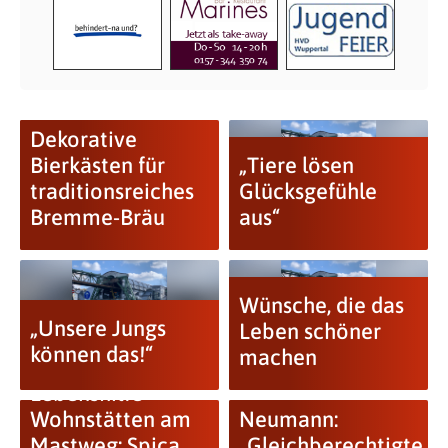
Dekorative
Bierkästen für
„Tiere lösen
traditionsreiches
Glücksgefühle
Bremme-Bräu
aus“
Wünsche, die das
„Unsere Jungs
Leben schöner
können das!“
machen
Lebenshilfe-
Wohnstätten am
Neumann:
Mastweg: Spica
„Gleichberechtigte