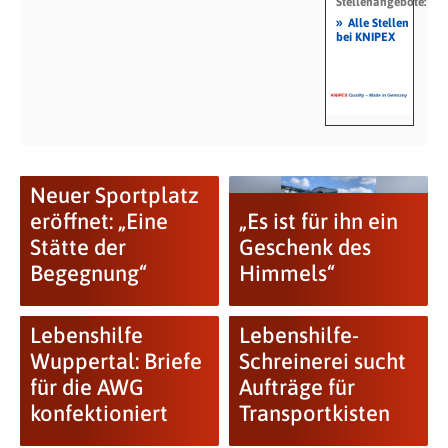
Stellenangebote:
»
Alle Stellen
bei KNIPEX
Neuer Sportplatz
eröffnet: „Eine
„Es ist für ihn ein
Stätte der
Geschenk des
Begegnung“
Himmels“
Lebenshilfe
Lebenshilfe-
Wuppertal: Briefe
Schreinerei sucht
für die AWG
Aufträge für
konfektioniert
Transportkisten