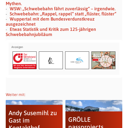
Mythen.
WSW: „Schwebebahn fährt zuverlässig“ – irgendwie.
Schwebebahn: „Rappel, rappel“ statt „flüster, flüster“
Wuppertal mit dem Bundesverdunstkreuz
ausgezeichnet
Etwas Statistik und Kritik zum 125-jährigen
Schwebebahn­jubiläum
Weiter mit:
Andy Susemihl zu
GRÖLLE
Gast im
passprojects
Kontakthof