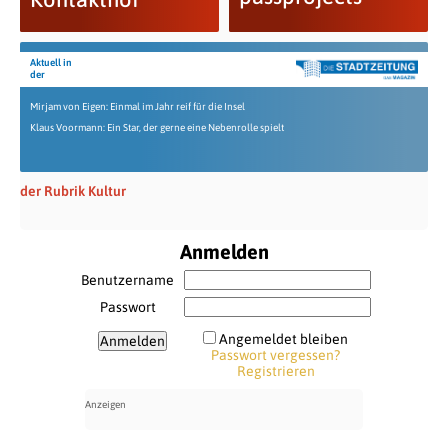
Aktuell in
der
Mirjam von Eigen: Einmal im Jahr reif für die Insel
Klaus Voormann: Ein Star, der gerne eine Nebenrolle spielt
der Rubrik Kultur
Anmelden
Benutzername
Passwort
Angemeldet bleiben
Passwort vergessen?
Registrieren