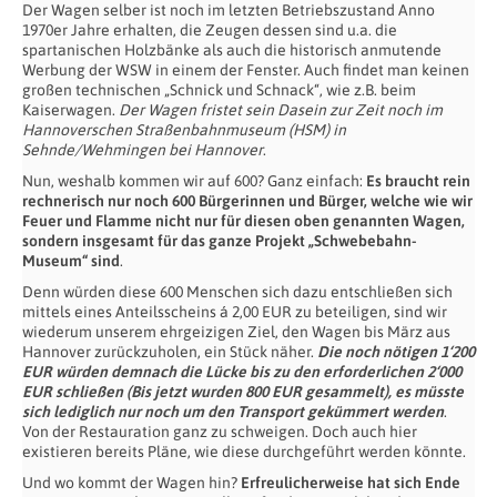
Der Wagen selber ist noch im letzten Betriebszustand Anno
1970er Jahre erhalten, die Zeugen dessen sind u.a. die
spartanischen Holzbänke als auch die historisch anmutende
Werbung der WSW in einem der Fenster. Auch findet man keinen
großen technischen „Schnick und Schnack“, wie z.B. beim
Kaiserwagen.
Der Wagen fristet sein Dasein zur Zeit noch im
Hannoverschen Straßenbahnmuseum (HSM) in
Sehnde/Wehmingen bei Hannover
.
Nun, weshalb kommen wir auf 600? Ganz einfach:
Es braucht rein
rechnerisch nur noch 600 Bürgerinnen und Bürger, welche wie wir
Feuer und Flamme nicht nur für diesen oben genannten Wagen,
sondern insgesamt für das ganze Projekt „Schwebebahn-
Museum“ sind
.
Denn würden diese 600 Menschen sich dazu entschließen sich
mittels eines Anteilsscheins á 2,00 EUR zu beteiligen, sind wir
wiederum unserem ehrgeizigen Ziel, den Wagen bis März aus
Hannover zurückzuholen, ein Stück näher.
Die noch nötigen 1‘200
EUR würden demnach die Lücke bis zu den erforderlichen 2‘000
EUR schließen (Bis jetzt wurden 800 EUR gesammelt), es müsste
sich lediglich nur noch um den Transport gekümmert werden
.
Von der Restauration ganz zu schweigen. Doch auch hier
existieren bereits Pläne, wie diese durchgeführt werden könnte.
Und wo kommt der Wagen hin?
Erfreulicherweise hat sich Ende