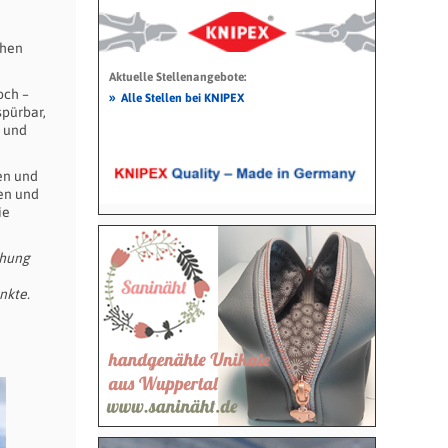
chen
Aktuelle Stellenangebote:
och –
»
Alle Stellen bei KNIPEX
spürbar,
m und
en und
ten und
ie
chung
nkte.