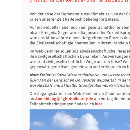
Von der Krise der Demokratie zur Klimakrise, von der Co
Krisen unserer Zeit ließe sich beliebig fortsetzen.
Auf individueller, aber auch auf gesellschaftlicher Eb
ob als Ereignis, Gegenwartsdiagnose oder Zukunftspro
wird das Altbewährte einem tiefgreifenden Prozess des 
die Zivilgesellschaft gleichermaßen in ihrem Handeln 
Im Web-Seminar sollen sozialwissenschaftliche Perspe
ihre zivilgesellschaftlichen Dynamiken, Auswirkungen 
was sind zivilgesellschaftliche Wege aus der Krise? W
gegenwärtigen Krisen gemeinsam und erfolgreich zu b
Nora Freier
ist Sozialwissenschaftlerin und wissenschaf
(IDPF) an der Bergischen Universität Wuppertal. In der 
Gesellschaft und aktueller Grundprobleme. Partizipati
Die Zugangsdaten zum Web-Seminar via Zoom werden
an
Anmeldung@fight4solidarity.de
am Vortag der Veran
Teilnahmebedingungen finden sich
hier.