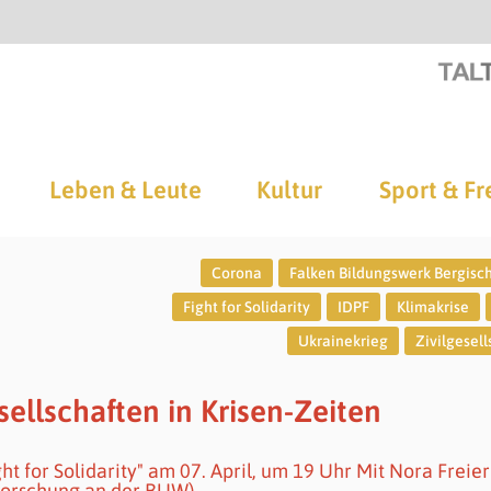
Leben & Leute
Kultur
Sport & Fr
Corona
Falken Bildungswerk Bergisc
Fight for Solidarity
IDPF
Klimakrise
Ukrainekrieg
Zivilgesell
esellschaften in Krisen-Zeiten
t for Solidarity" am 07. April, um 19 Uhr Mit Nora Freier
sforschung an der BUW)