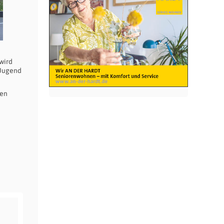
wird
 Jugend
gen