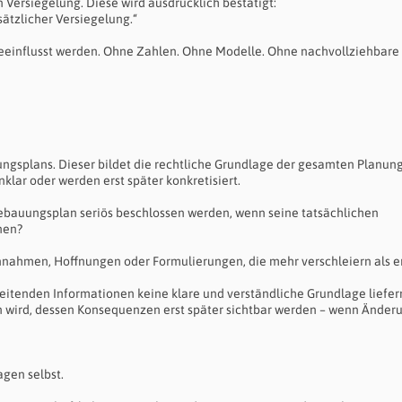
 Versiegelung. Diese wird ausdrücklich bestätigt:
tzlicher Versiegelung.“
beeinflusst werden. Ohne Zahlen. Ohne Modelle. Ohne nachvollziehbare
ngsplans. Dieser bildet die rechtliche Grundlage der gesamten Planun
lar oder werden erst später konkretisiert.
Bebauungsplan seriös beschlossen werden, wenn seine tatsächlichen
nen?
Annahmen, Hoffnungen oder Formulierungen, die mehr verschleiern als e
eitenden Informationen keine klare und verständliche Grundlage liefer
en wird, dessen Konsequenzen erst später sichtbar werden – wenn Ände
gen selbst.