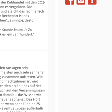
e der Kuhhandel mit den CO2-
nn es vergolden. Die
n und gleicht das rechnerisch
r Rechenart ist das
hen“.Je sinnlos, desto
e Stunde kaum. // Zu
 es, ein Jahrhundert.“
den Aussagen sehr
 meisten auch sehr sehr eng
ng zusammen auftreten. Wie
of nachzuhören ist wird
werden erzählt das auf der
 Auch auf den Versammlungen
n damals … das Wissen wir
 neuer gepflanzt. Das Hört
chon wenn dann für eine 25
e eventuell sogar außerhalb