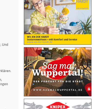
g. Und
rklären.
n,
rungen