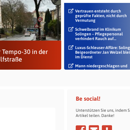
Vertrauen entsteht durch
geprüfte Fakten, nicht durch
Vermutung
Schwelbrand im Klinikum
Solingen – Pflegepersonal
verhindert Rauch auf...
Luxus-Schleuser-Affäre: Soling
 Tempo-30 in der
Beigeordneter Jan Welzel blei
im Dienst
lfstraße
Mann niedergeschlagen und
Handy geraubt – zwei
Tatverdächtige...
Be social!
Unterstützen Sie uns, indem S
Artikel teilen. Danke!