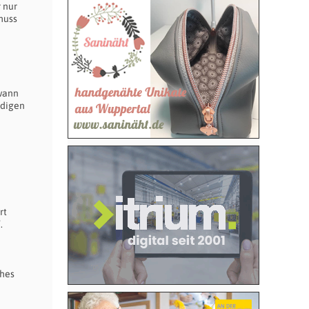
 nur
muss
dwann
ndigen
rt
.
ches