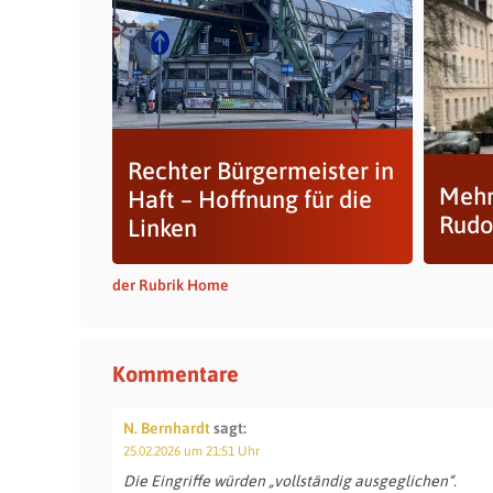
Rechter Bürgermeister in
Mehr
Haft – Hoffnung für die
Rudo
Linken
der Rubrik Home
Kommentare
N. Bernhardt
sagt:
25.02.2026 um 21:51 Uhr
Die Eingriffe würden „vollständig ausgeglichen“.