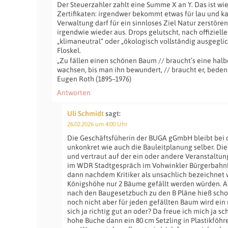
Der Steuerzahler zahlt eine Summe X an Y. Das ist wi
Zertifikaten: irgendwer bekommt etwas für lau und ka
Verwaltung darf für ein sinnloses Ziel Natur zerstöre
irgendwie wieder aus. Drops gelutscht, nach offizielle
„klimaneutral“ oder „ökologisch vollständig ausgeglic
Floskel.
„Zu fällen einen schönen Baum // braucht’s eine halb
wachsen, bis man ihn bewundert, // braucht er, bedenk
Eugen Roth (1895–1976)
Antworten
Uli Schmidt
sagt:
26.02.2026 um 4:00 Uhr
Die Geschäftsfüherin der BUGA gGmbH bleibt bei 
unkonkret wie auch die Bauleitplanung selber. Die
und vertraut auf der ein oder andere Veranstaltu
im WDR Stadtgespräch im Vohwinkler Bürgerbahnh
dann nachdem Kritiker als unsachlich bezeichnet 
Königshöhe nur 2 Bäume gefällt werden würden.
nach den Baugesetzbuch zu den B Pläne hieß scho
noch nicht aber für jeden gefällten Baum wird ein
sich ja richtig gut an oder? Da freue ich mich ja s
hohe Buche dann ein 80 cm Setzling in Plastikföhr