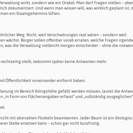
rwaltung wirkt, sondern wie ein Orakel. Man darf Fragen stellen – aber
lich dokumentiert. Und wenn man wissen will, was wirklich geplant ist, 
man ein Staatsgeheimnis lüften.
ährlicher Weg. Nicht, weil Verschwörungen real wären – sondern weil
uen wächst. Bürger sollen offenbar vorab erraten, welche Fragen irgen
en, was die Verwaltung vielleicht morgen entscheidet – ohne die notwe
ht rechtzeitig stellt, bekommt später keine Antworten mehr.
und Öffentlichkeit voneinander entfernt haben.
Planung im Bereich Königshöhe gefällt werden müssen, lautet die Antwo
en „in Form von Flächenangaben erfasst“ und „vollständig ausgeglichen“
el.
nicht mit abstrakten Floskeln beantworten. Jeder Baum ist ein ökologis
erer Stelle ersetzen kann – schon gar nicht kurzfristig.