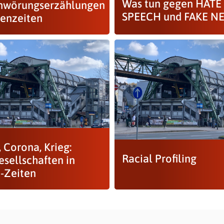
Was tun gegen HATE
hwörungserzählungen
SPEECH und FAKE N
senzeiten
 Corona, Krieg:
Racial Profiling
esellschaften in
n-Zeiten