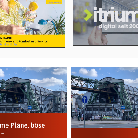
me Pläne, böse
 –