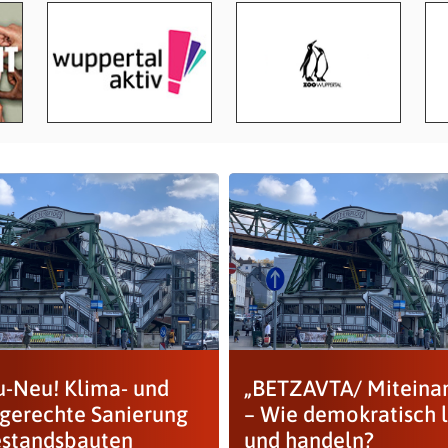
u-Neu! Klima- und
„BETZAVTA/ Miteina
lgerechte Sanierung
– Wie demokratisch 
estandsbauten
und handeln?