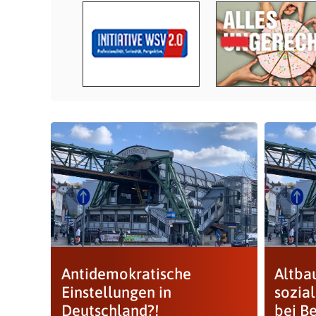
Antidemokratische
Altba
Einstellungen in
sozia
Deutschland?!
bei B