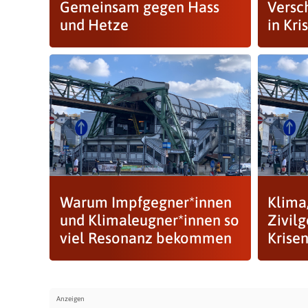
Gemeinsam gegen Hass
Versc
und Hetze
in Kri
Warum Impfgegner*innen
Klima,
und Klimaleugner*innen so
Zivilg
viel Resonanz bekommen
Krise