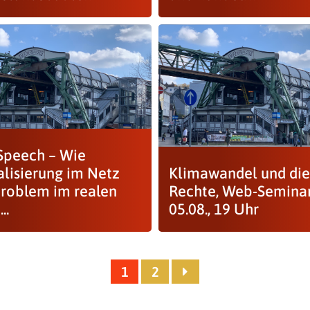
Speech – Wie
alisierung im Netz
Klimawandel und die
roblem im realen
Rechte, Web-Semina
..
05.08., 19 Uhr
1
2