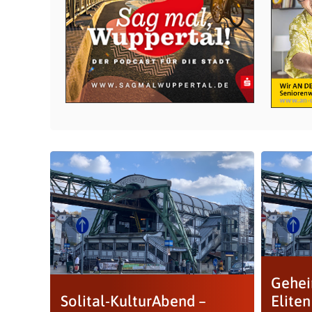
Gehei
Solital-KulturAbend –
Eliten