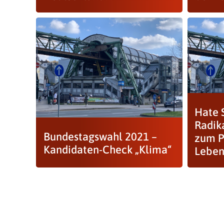
Hate 
Radik
Bundestagswahl 2021 –
zum P
Kandidaten-Check „Klima“
Leben.