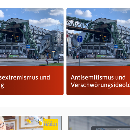
sextremismus und
Antisemitismus und
ng
Verschwörungsideol