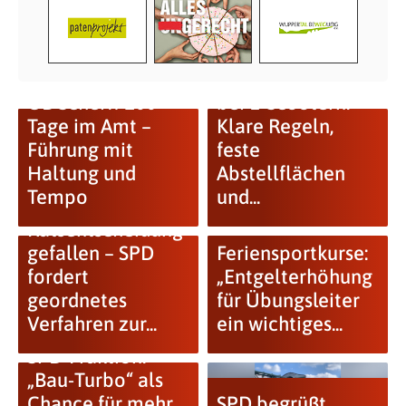
SPD will Ordnung
OB Scherff 100
bei E-Scootern:
Tage im Amt –
Klare Regeln,
Führung mit
feste
Haltung und
Abstellflächen
Tempo
und...
Ratsentscheidung
gefallen – SPD
Feriensportkurse:
fordert
„Entgelterhöhung
geordnetes
für Übungsleiter
Verfahren zur...
ein wichtiges...
SPD-Fraktion:
„Bau-Turbo“ als
Chance für mehr
SPD begrüßt