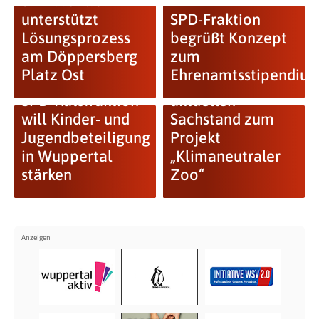
SPD-Fraktion
unterstützt
SPD-Fraktion
Lösungsprozess
begrüßt Konzept
am Döppersberg
zum
Platz Ost
Ehrenamtsstipendiu
SPD fordert
SPD-Ratsfraktion
aktuellen
will Kinder- und
Sachstand zum
Jugendbeteiligung
Projekt
in Wuppertal
„Klimaneutraler
stärken
Zoo“