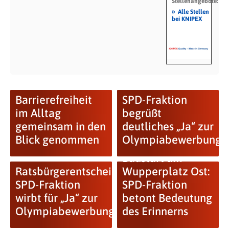
Stellenangebote:
»
Alle Stellen
bei KNIPEX
Barrierefreiheit
SPD-Fraktion
im Alltag
begrüßt
gemeinsam in den
deutliches „Ja“ zur
Blick genommen
Olympiabewerbung
Baustart am
Ratsbürgerentscheid:
Wupperplatz Ost:
SPD-Fraktion
SPD-Fraktion
wirbt für „Ja“ zur
betont Bedeutung
Olympiabewerbung
des Erinnerns