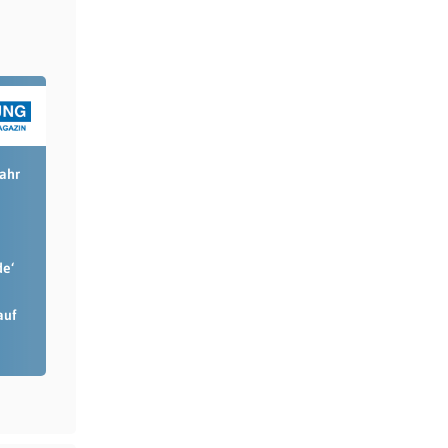
Jahr
de‘
auf