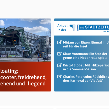
Aktuell
in der
Mirjam von Eigen: Einmal im 
reif für die Insel
Klaus Voormann: Ein Star, der
gerne eine Nebenrolle spielt
Kristof Stößel: Mit ‚Hitzeperio
in die Sommer-Saison
loating:
cooter, freidrehend,
Charles Petersohn: Rückblick 
den ‚Karneval der Vielfalt‘
stehend und -liegend