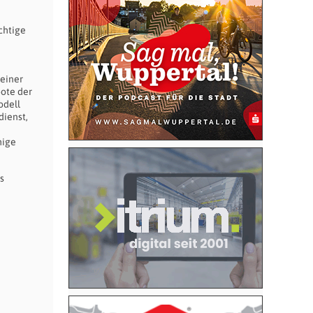
chtige
 einer
bote der
odell
dienst,
hige
s