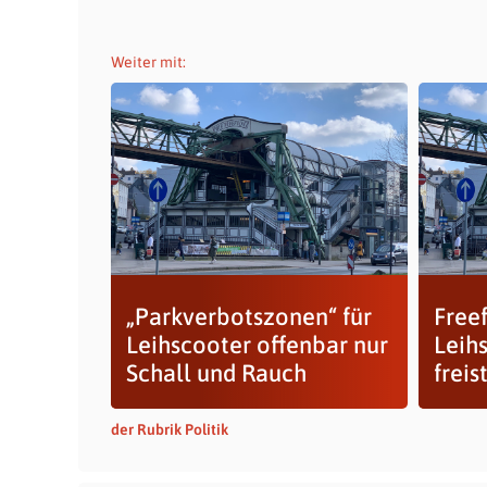
Weiter mit:
„Parkverbotszonen“ für
Freef
Leihscooter offenbar nur
Leihs
Schall und Rauch
frei
der Rubrik Politik