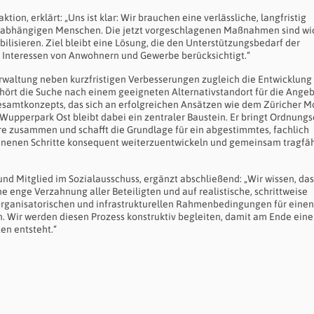
ktion, erklärt: „Uns ist klar: Wir brauchen eine verlässliche, langfristig
d abhängigen Menschen. Die jetzt vorgeschlagenen Maßnahmen sind wi
tabilisieren. Ziel bleibt eine Lösung, die den Unterstützungsbedarf der
n Interessen von Anwohnern und Gewerbe berücksichtigt.“
erwaltung neben kurzfristigen Verbesserungen zugleich die Entwicklung
gehört die Suche nach einem geeigneten Alternativstandort für die Ange
esamtkonzepts, das sich an erfolgreichen Ansätzen wie dem Züricher M
Wupperpark Ost bleibt dabei ein zentraler Baustein. Er bringt Ordnungs
ure zusammen und schafft die Grundlage für ein abgestimmtes, fachlich
gonnenen Schritte konsequent weiterzuentwickeln und gemeinsam tragfä
und Mitglied im Sozialausschuss, ergänzt abschließend: „Wir wissen, das
e enge Verzahnung aller Beteiligten und auf realistische, schrittweise
 organisatorischen und infrastrukturellen Rahmenbedingungen für einen
n. Wir werden diesen Prozess konstruktiv begleiten, damit am Ende eine
en entsteht.“