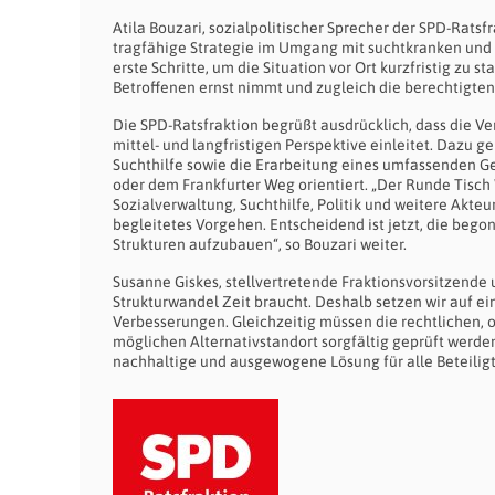
Atila Bouzari, sozialpolitischer Sprecher der SPD-Ratsfra
tragfähige Strategie im Umgang mit suchtkranken un
erste Schritte, um die Situation vor Ort kurzfristig zu s
Betroffenen ernst nimmt und zugleich die berechtigte
Die SPD-Ratsfraktion begrüßt ausdrücklich, dass die V
mittel- und langfristigen Perspektive einleitet. Dazu 
Suchthilfe sowie die Erarbeitung eines umfassenden G
oder dem Frankfurter Weg orientiert. „Der Runde Tisch 
Sozialverwaltung, Suchthilfe, Politik und weitere Akte
begleitetes Vorgehen. Entscheidend ist jetzt, die be
Strukturen aufzubauen“, so Bouzari weiter.
Susanne Giskes, stellvertretende Fraktionsvorsitzende 
Strukturwandel Zeit braucht. Deshalb setzen wir auf ein
Verbesserungen. Gleichzeitig müssen die rechtlichen,
möglichen Alternativstandort sorgfältig geprüft werde
nachhaltige und ausgewogene Lösung für alle Beteiligt