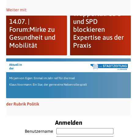
Kulturpolitik in
Weiter mit:
Wuppertal: CDU
14.07. |
und SPD
Forum:Mirke zu
blockieren
Gesundheit und
Expertise aus der
Mobilität
Praxis
Aktuell in
der
Mirjam von Eigen: Einmal im Jahr reif für die Insel
Klaus Voormann: Ein Star, der gerne eine Nebenrolle spielt
der Rubrik Politik
Anmelden
Benutzername