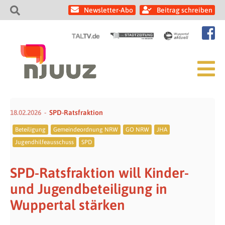
Newsletter-Abo
Beitrag schreiben
18.02.2026
SPD-Ratsfraktion
Beteiligung
Gemeindeordnung NRW
GO NRW
JHA
Jugendhilfeausschuss
SPD
SPD-Ratsfraktion will Kinder-
und Jugendbeteiligung in
Wuppertal stärken