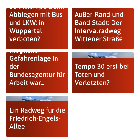
Schrittempo beim
Abbiegen mit Bus
Außer-Rand-und-
und LKW: in
Band-Stadt: Der
Wuppertal
Intervalradweg
verboten?
Wittener Straße
Einsatz nach
möglicher
Gefahrenlage in
der
Tempo 30 erst bei
Bundesagentur für
Toten und
Arbeit war...
Verletzten?
Ein Radweg für die
Friedrich-Engels-
Allee