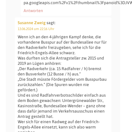
pa.googleapis.com%2Fv1%2Fthumbnail%3Fpanoid%3DJVW
Antworten
Susanne Zweig
sagt:
13.06.2024 um 22:16 Uhr
Wenn ich an den 4-jährigen Kampf denke, die
vorhandene Busspur auf der Bundesallee nur für
den Radverkehr freizugeben, sehe ich für die
Friedrich-Engels-Allee schwarz.
Was durften sich die Antragsteller zw. 2015 und
2019 an Lügen anhören:
„Der Radverkehr (ca. 15 Radfahrer / h) bremst
den Busverkehr (12 Busse / h) aus.“
„Die Stadt müsste Fördergelder vom Busspurbau
zurückzahlen.“ (Die Spuren wurden nie
gefördert.)
Und es sind Radfahrverbotsschilder einfach aus
dem Boden gewachsen: Untergrünewalder Str.,
Kasinostraße, Bundesallee-Wender – ganz ohne
dass dafür jemand im Verkehrsausschuss einen
Antrag gestellt hat.
Wer sich für einen Radweg auf der Friedrich-
Engels-Allee einsetzt, kann sich also warm