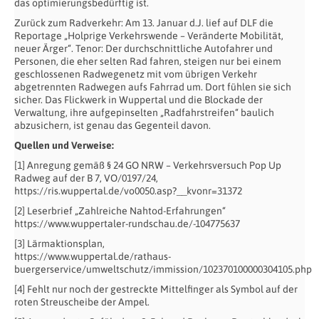
das optimierungsbedürftig ist.
Zurück zum Radverkehr: Am 13. Januar d.J. lief auf DLF die
Reportage „Holprige Verkehrswende – Veränderte Mobilität,
neuer Ärger“. Tenor: Der durchschnittliche Autofahrer und
Personen, die eher selten Rad fahren, steigen nur bei einem
geschlossenen Radwegenetz mit vom übrigen Verkehr
abgetrennten Radwegen aufs Fahrrad um. Dort fühlen sie sich
sicher. Das Flickwerk in Wuppertal und die Blockade der
Verwaltung, ihre aufgepinselten „Radfahrstreifen“ baulich
abzusichern, ist genau das Gegenteil davon.
Quellen und Verweise:
[1] Anregung gemäß § 24 GO NRW – Verkehrsversuch Pop Up
Radweg auf der B 7, VO/0197/24,
https://ris.wuppertal.de/vo0050.asp?__kvonr=31372
[2] Leserbrief „Zahlreiche Nahtod-Erfahrungen“
https://www.wuppertaler-rundschau.de/-104775637
[3] Lärmaktionsplan,
https://www.wuppertal.de/rathaus-
buergerservice/umweltschutz/immission/102370100000304105.php
[4] Fehlt nur noch der gestreckte Mittelfinger als Symbol auf der
roten Streuscheibe der Ampel.