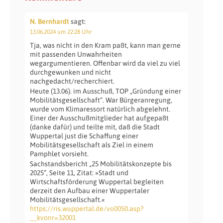
N. Bernhardt
sagt:
13.06.2024 um 22:28 Uhr
Tja, was nicht in den Kram paßt, kann man gerne
mit passenden Unwahrheiten
wegargumentieren. Offenbar wird da viel zu viel
durchgewunken und nicht
nachgedacht/recherchiert.
Heute (13.06). im Ausschuß, TOP „Gründung einer
Mobilitätsgesellschaft“. War Bürgeranregung,
wurde vom Klimaressort natürlich abgelehnt.
Einer der Ausschußmitglieder hat aufgepaßt
(danke dafür) und teilte mit, daß die Stadt
Wuppertal just die Schaffung einer
Mobilitätsgesellschaft als Ziel in einem
Pamphlet vorsieht.
Sachstandsbericht „25 Mobilitätskonzepte bis
2025“, Seite 11, Zitat: »Stadt und
Wirtschaftsförderung Wuppertal begleiten
derzeit den Aufbau einer Wuppertaler
Mobilitätsgesellschaft.«
https://ris.wuppertal.de/vo0050.asp?
__kvonr=32001