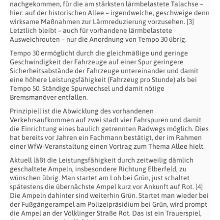
nachgekommen, für die am stärksten lärmbelastete Talachse –
hier: auf der historischen Allee – irgendwelche, geschweige denn
wirksame Maßnahmen zur Lärmreduzierung vorzusehen. [3]
Letztlich bleibt – auch für vorhandene lärmbelastete
Ausweichrouten – nur die Anordnung von Tempo 30 übrig.
Tempo 30 ermöglicht durch die gleichmäßige und geringe
Geschwindigkeit der Fahrzeuge auf einer Spur geringere
Sicherheitsabstände der Fahrzeuge untereinander und damit
eine höhere Leistungsfähigkeit (Fahrzeug pro Stunde) als bei
Tempo 50. Ständige Spurwechsel und damit nötige
Bremsmanöver entfallen.
Prinzipiell ist die Abwicklung des vorhandenen
Verkehrsaufkommen auf zwei stadt vier Fahrspuren und damit
die Einrichtung eines baulich getrennten Radwegs möglich. Dies
hat bereits vor Jahren ein Fachmann bestätigt, der im Rahmen
einer WfW-Veranstaltung einen Vortrag zum Thema Allee hielt.
Aktuell läßt die Leistungsfähigkeit durch zeitweilig dämlich
geschaltete Ampeln, insbesondere Richtung Elberfeld, zu
wünschen übrig. Man startet am Loh bei Grün, just schaltet
spätestens die übernächste Ampel kurz vor Ankunft auf Rot. [4]
Die Ampeln dahinter sind weiterhin Grün. Startet man wieder bei
der Fußgängerampel am Polizeipräsidium bei Grün, wird prompt
die Ampel an der Völklinger Straße Rot. Das ist ein Trauerspiel,