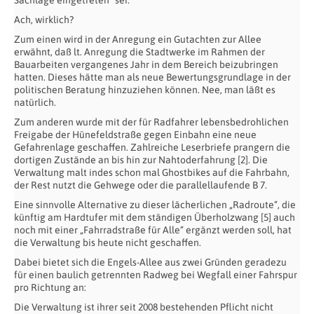
Sachlage eingetreten“ sei.
Ach, wirklich?
Zum einen wird in der Anregung ein Gutachten zur Allee
erwähnt, daß lt. Anregung die Stadtwerke im Rahmen der
Bauarbeiten vergangenes Jahr in dem Bereich beizubringen
hatten. Dieses hätte man als neue Bewertungsgrundlage in der
politischen Beratung hinzuziehen können. Nee, man läßt es
natürlich.
Zum anderen wurde mit der für Radfahrer lebensbedrohlichen
Freigabe der Hünefeldstraße gegen Einbahn eine neue
Gefahrenlage geschaffen. Zahlreiche Leserbriefe prangern die
dortigen Zustände an bis hin zur Nahtoderfahrung [2]. Die
Verwaltung malt indes schon mal Ghostbikes auf die Fahrbahn,
der Rest nutzt die Gehwege oder die parallellaufende B 7.
Eine sinnvolle Alternative zu dieser lächerlichen „Radroute“, die
künftig am Hardtufer mit dem ständigen Überholzwang [5] auch
noch mit einer „Fahrradstraße für Alle“ ergänzt werden soll, hat
die Verwaltung bis heute nicht geschaffen.
Dabei bietet sich die Engels-Allee aus zwei Gründen geradezu
für einen baulich getrennten Radweg bei Wegfall einer Fahrspur
pro Richtung an:
Die Verwaltung ist ihrer seit 2008 bestehenden Pflicht nicht