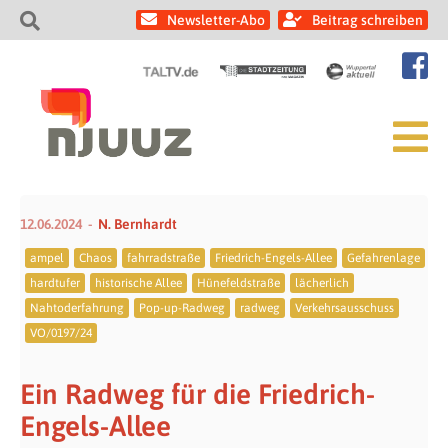
Newsletter-Abo
Beitrag schreiben
12.06.2024
N. Bernhardt
ampel
Chaos
fahrradstraße
Friedrich-Engels-Allee
Gefahrenlage
hardtufer
historische Allee
Hünefeldstraße
lächerlich
Nahtoderfahrung
Pop-up-Radweg
radweg
Verkehrsausschuss
VO/0197/24
Ein Radweg für die Friedrich-
Engels-Allee