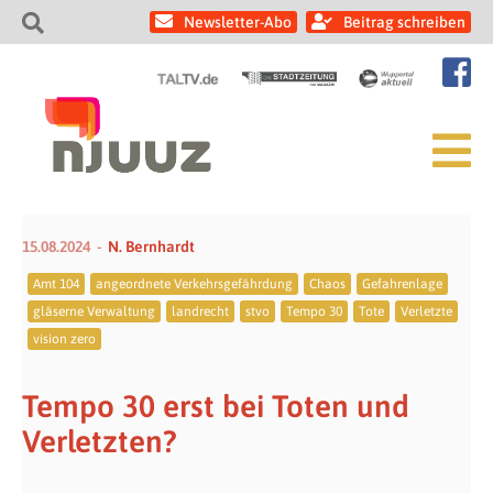
Newsletter-Abo
Beitrag schreiben
15.08.2024
N. Bernhardt
Amt 104
angeordnete Verkehrsgefährdung
Chaos
Gefahrenlage
gläserne Verwaltung
landrecht
stvo
Tempo 30
Tote
Verletzte
vision zero
Tempo 30 erst bei Toten und
Verletzten?