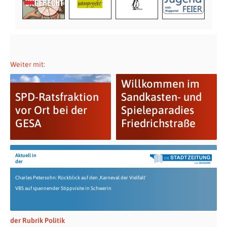
Weiter mit:
Willkommen im
SPD-Ratsfraktion
Sandkasten- und
vor Ort bei der
Spieleparadies
GESA
Friedrichstraße
Aktuell in
der
Charles Petersohn: Rückblick auf den ‚Karneval der Vielfalt‘
VBS auf spannender Stippvisite in Schwerin
der Rubrik Politik