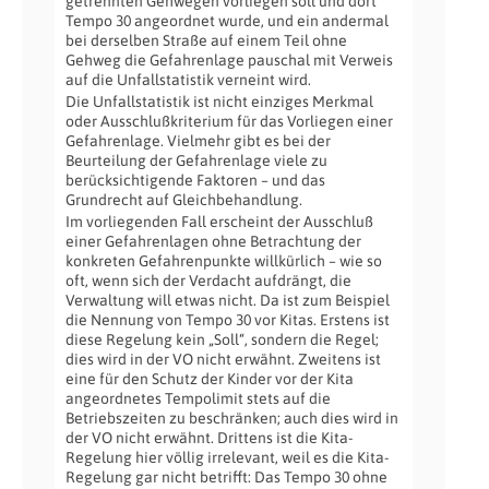
getrennten Gehwegen vorliegen soll und dort
Tempo 30 angeordnet wurde, und ein andermal
bei derselben Straße auf einem Teil ohne
Gehweg die Gefahrenlage pauschal mit Verweis
auf die Unfallstatistik verneint wird.
Die Unfallstatistik ist nicht einziges Merkmal
oder Ausschlußkriterium für das Vorliegen einer
Gefahrenlage. Vielmehr gibt es bei der
Beurteilung der Gefahrenlage viele zu
berücksichtigende Faktoren – und das
Grundrecht auf Gleichbehandlung.
Im vorliegenden Fall erscheint der Ausschluß
einer Gefahrenlagen ohne Betrachtung der
konkreten Gefahrenpunkte willkürlich – wie so
oft, wenn sich der Verdacht aufdrängt, die
Verwaltung will etwas nicht. Da ist zum Beispiel
die Nennung von Tempo 30 vor Kitas. Erstens ist
diese Regelung kein „Soll“, sondern die Regel;
dies wird in der VO nicht erwähnt. Zweitens ist
eine für den Schutz der Kinder vor der Kita
angeordnetes Tempolimit stets auf die
Betriebszeiten zu beschränken; auch dies wird in
der VO nicht erwähnt. Drittens ist die Kita-
Regelung hier völlig irrelevant, weil es die Kita-
Regelung gar nicht betrifft: Das Tempo 30 ohne