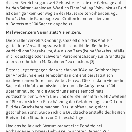
diesem Bereich sogar zwei Zebrastreifen, die die Gehwege auf
beiden Seiten verbinden. Westlich Einmündung Vohwinkeler Feld
ist dann gar kein Gehweg an der Häuserseite vorhanden, vgl.
Foto 1. Und die Fahrzeuge von Gruiten kommen hier von
außerorts mit 100 Sachen angeheizt.
Mal wieder Zero Vision statt Vision Zero.
Die Straßenverkehrs-Ordnung, speziell die an das Amt 104
gerichtete Verwaltungsvorschrift, schreibt der Behörde als
verbindliche Vorgabe vor, die Vision Zero (keine Verkehrsunfälle
mit Todesfolge oder schweren Personenschäden) zur „Grundlage
aller verkehrlichen Maßnahmen“ zu machen. [3]
Erstens liegt entgegen der Ansicht von 104 eine Gefahrenlage
zur Anordnung eines Tempolimits nicht erst bei statistisch
nachweisbaren Toten und Verletzten vor. Dies ist dann vielmehr
Sache der Unfallkommission, die dann die Aufgabe von 104
übernimmt und ihr die Anordnung eines Tempolimits
vorzuschreiben wie Am Diek und der Berliner Straße. [4] Zweitens
müßte man sich zur Einschätzung der Gefahrenlage vor Ort ein
Bild des Geschehens machen. Das ist offenkundig nicht
geschehen, sonst würde sich die Drucksache anstelle des heißen
Breis mit der Situation vor Ort beschäftigen.
Und das heißt auch: Warum ordnet eine Behörde bei
Vorhandensein zweier Gehwege im unteren Bereich Zur