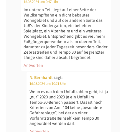
16.08.2024 um 0:47 Uhr
Im unteren Teil liegt auf einer Seite der
Waldkampfbahn ein dicht bebautes
Wohngebiet und auf der anderen Seite das
JuB’s, der Kindergarten, ein beliebter
Spielplatz, ein Altenheim und ein weiteres
Wohngebiet. Entsprechend gibt es viel mehr
Fußgängerquerverkehr als im oberen Teil,
darunter zu jeder Tageszeit besonders Kinder.
Zebrastreifen und Tempo 30 auf begrenzter
Länge sind daher absolut begründet.
Antworten
N. Bernhardt
sagt:
16.08.2024 um 10:21 Uhr
Wenn es nach den Unfallzahlen geht, ist ja
„nur“ 2020 und 2023 je ein Unfall im
Tempo-30-Bereich passiert. Das ist nach
Kriterien von Amt 104 keine „besondere
Gefahrenlage“, bei der an einer
Vorfahrtstraße!!einself kein Tempo 30
angeordnet werden darf.
Antworten