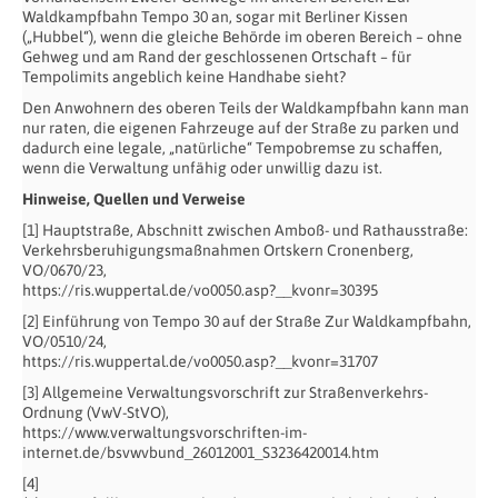
Waldkampfbahn Tempo 30 an, sogar mit Berliner Kissen
(„Hubbel“), wenn die gleiche Behörde im oberen Bereich – ohne
Gehweg und am Rand der geschlossenen Ortschaft – für
Tempolimits angeblich keine Handhabe sieht?
Den Anwohnern des oberen Teils der Waldkampfbahn kann man
nur raten, die eigenen Fahrzeuge auf der Straße zu parken und
dadurch eine legale, „natürliche“ Tempobremse zu schaffen,
wenn die Verwaltung unfähig oder unwillig dazu ist.
Hinweise, Quellen und Verweise
[1] Hauptstraße, Abschnitt zwischen Amboß- und Rathausstraße:
Verkehrsberuhigungsmaßnahmen Ortskern Cronenberg,
VO/0670/23,
https://ris.wuppertal.de/vo0050.asp?__kvonr=30395
[2] Einführung von Tempo 30 auf der Straße Zur Waldkampfbahn,
VO/0510/24,
https://ris.wuppertal.de/vo0050.asp?__kvonr=31707
[3] Allgemeine Verwaltungsvorschrift zur Straßenverkehrs-
Ordnung (VwV-StVO),
https://www.verwaltungsvorschriften-im-
internet.de/bsvwvbund_26012001_S3236420014.htm
[4]