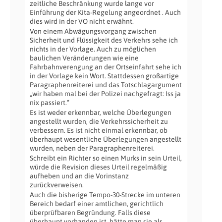
zeitliche Beschränkung wurde lange vor
Einführung der Kita-Regelung angeordnet . Auch
dies wird in der VO nicht erwähnt.
Von einem Abwägungsvorgang zwischen
Sicherheit und Flüssigkeit des Verkehrs sehe ich
nichts in der Vorlage. Auch zu möglichen
baulichen Veränderungen wie eine
Fahrbahnverengung an der Ortseinfahrt sehe ich
in der Vorlage kein Wort. Stattdessen großartige
Paragraphenreiterei und das Totschlagargument
„wir haben mal bei der Polizei nachgefragt: Iss ja
nix passiert.“
Es ist weder erkennbar, welche Überlegungen
angestellt wurden, die Verkehrssicherheit zu
verbessern. Es ist nicht einmal erkennbar, ob
überhaupt wesentliche Überlegungen angestellt
wurden, neben der Paragraphenreiterei.
Schreibt ein Richter so einen Murks in sein Urteil,
würde die Revision dieses Urteil regelmäßig
aufheben und an die Vorinstanz
zurückverweisen.
Auch die bisherige Tempo-30-Strecke im unteren
Bereich bedarf einer amtlichen, gerichtlich
überprüfbaren Begründung. Falls diese
überhaupt vorhanden ist, hätte man sie als