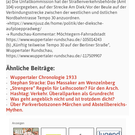
(a) Die Unfallkommission hat der Straßenverkehrsbehörde (Amt
104) vorgegeben, auf der Strecke Am Diek/Vor der Beule auf der
Verbindungsstrecke zwischen der westlichen und östlichen
Nordbahntrasse Tempo 30 anzuordnen.
→https://www.njuuz.de/home/politik/der-dieksche-
aufploeppradweg/
→ Rundschau-Kommentar: Möchtegern-Fahrradstadt
https://www.wuppertaler-rundschau.de/-105014243
(b) „Künftig teilweise Tempo 30 auf der Berliner Straße“,
Wuppertaler Rundschau,
https://www.wuppertaler-rundschau.de/-117509907
Ähnliche Beiträge:
Wuppertaler Chronologie 1933
Stephan Stracke: Das Massaker am Wenzelnberg
„Strengere“ Regeln für Leihscooter? Für den Arsch.
Hashtag: Verkehr. Überallparken als Grundrecht
Was geht angeblich nicht und ist trotzdem dicht?
Über Parkverbotszonen-Märchen und Abstellbereichs-
Mythen.