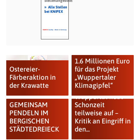
Stellenangebote:
»
Alle Stellen
bei KNIPEX
1.6 Millionen Euro
Ostereier-
für das Projekt
Färberaktion in
„Wuppertaler
der Krawatte
Klimagipfel“
Wuppertal hebt
GEMEINSAM
Schonzeit
PENDELN IM
teilweise auf –
BERGISCHEN
Kritik an Eingriff in
STÄDTEDREIECK
den...