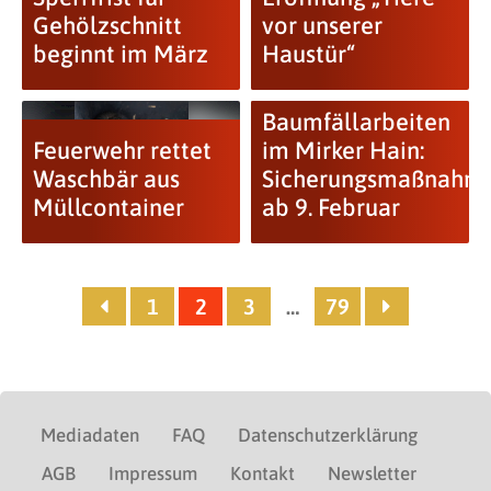
Gehölzschnitt
vor unserer
beginnt im März
Haustür“
Baumfällarbeiten
Feuerwehr rettet
im Mirker Hain:
Waschbär aus
Sicherungsmaßnahm
Müllcontainer
ab 9. Februar
1
2
3
…
79
Mediadaten
FAQ
Datenschutzerklärung
AGB
Impressum
Kontakt
Newsletter