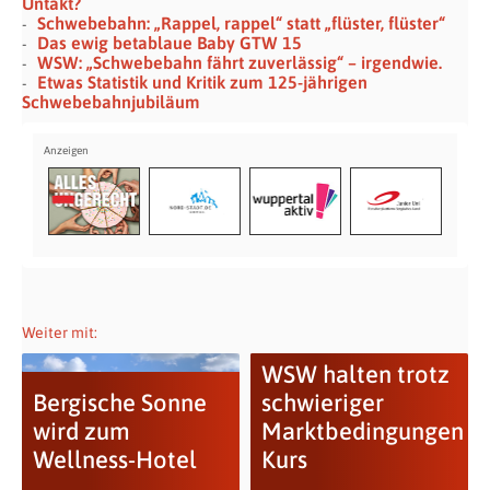
Untakt?
Schwebebahn: „Rappel, rappel“ statt „flüster, flüster“
Das ewig betablaue Baby GTW 15
WSW: „Schwebebahn fährt zuverlässig“ – irgendwie.
Etwas Statistik und Kritik zum 125-jährigen
Schwebebahn­jubiläum
Weiter mit:
WSW halten trotz
Bergische Sonne
schwieriger
wird zum
Marktbedingungen
Wellness-Hotel
Kurs