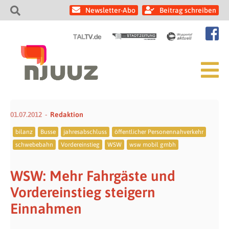
Newsletter-Abo
Beitrag schreiben
01.07.2012
Redaktion
bilanz
Busse
jahresabschluss
öffentlicher Personennahverkehr
schwebebahn
Vordereinstieg
WSW
wsw mobil gmbh
WSW: Mehr Fahrgäste und
Vordereinstieg steigern
Einnahmen