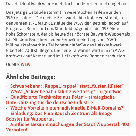
Das Heizkraftwerk wurde mehrfach modernisiert und umgebaut.
Das jetzige Gebäude stammt in wesentlichen Teilen aus den
1960-er Jahren. Die meiste Zeit wurde hier Kohle verstromt, in
den Jahren 1971 bis 1981 stellte die WSW den Betrieb jedoch auf
Erdgas als Brennstoff um. Stadtbildprägend ist der 198 Meter
hohe Schornstein, der bis heute das höchste Bauwerk Wuppertals
ist. Mit dem Bau einer neuen Fernwärmeleitung vom AWG-
Müllheizkraftwerk ins Tal konnte die WSW das Heizkraftwerk
Elberfeld 2018 stilllegen. Die neue Talwärme wird nun im AWG-
Kraftwerk auf Korzert und im Heizkraftwerk Barmen produziert.
Quelle:
WSW
Ähnliche Beiträge:
Schwebebahn: „Rappel, rappel“ statt „flüster, flüster“
WSW: „Schwebebahn fährt zuverlässig“ – irgendwie.
Qualifizierte Fachkräfte aus Polen – strategische
Unterstützung für die deutsche Industrie
Welche Vorteile bieten individuelle E-Mail-Domains?
Einladung: Das Pina Bausch Zentrum als Image
Booster für Wuppertal
Amtliche Bekanntmachungen der Stadt Wuppertal: 403
Verboten!