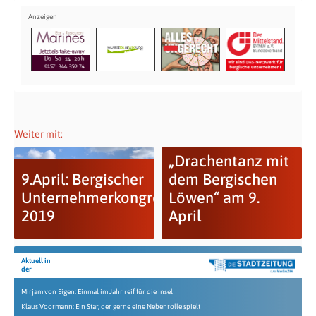
Weiter mit:
„Drachentanz mit
9.April: Bergischer
dem Bergischen
Unternehmerkongress
Löwen“ am 9.
2019
April
Aktuell in
der
Mirjam von Eigen: Einmal im Jahr reif für die Insel
Klaus Voormann: Ein Star, der gerne eine Nebenrolle spielt