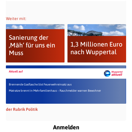
Weiter mit:
Sanierung der
1,3 Millionen Euro
‚Mäh‘ für uns ein
nach Wuppertal
Muss
Aktuell auf
Brennende Gasflasche löst Feuerwehreinsatz aus
Matratze brennt in Mehrfamilienhaus – Rauchmelder warnen Bewohner
der Rubrik Politik
Anmelden