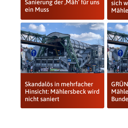
Sanierung der ‚Mäh‘ für uns
sich w
ein Muss
Mähle
Skandalös in mehrfacher
GRÜNE
Hinsicht: Mählersbeck wird
Mähle
nicht saniert
Bunde