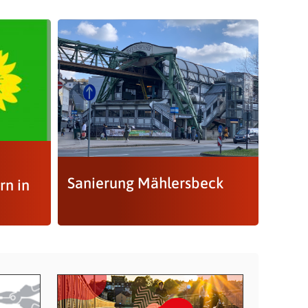
Sanierung Mählersbeck
rn in