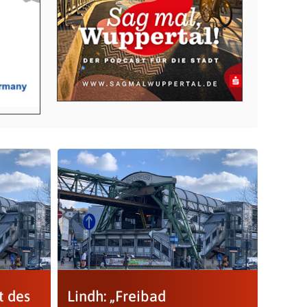
t des
Lindh: „Freibad