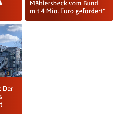
k
Mählersbeck vom Bund
mit 4 Mio. Euro gefördert“
: Der
s
t