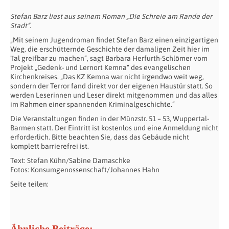
Stefan Barz liest aus seinem Roman „Die Schreie am Rande der
Stadt“.
„Mit seinem Jugendroman findet Stefan Barz einen einzigartigen
Weg, die erschütternde Geschichte der damaligen Zeit hier im
Tal greifbar zu machen“, sagt Barbara Herfurth-Schlömer vom
Projekt „Gedenk- und Lernort Kemna“ des evangelischen
Kirchenkreises. „Das KZ Kemna war nicht irgendwo weit weg,
sondern der Terror fand direkt vor der eigenen Haustür statt. So
werden Leserinnen und Leser direkt mitgenommen und das alles
im Rahmen einer spannenden Kriminalgeschichte.“
Die Veranstaltungen finden in der Münzstr. 51 – 53, Wuppertal-
Barmen statt. Der Eintritt ist kostenlos und eine Anmeldung nicht
erforderlich. Bitte beachten Sie, dass das Gebäude nicht
komplett barrierefrei ist.
Text: Stefan Kühn/Sabine Damaschke
Fotos: Konsumgenossenschaft/Johannes Hahn
Seite teilen:
Ähnliche Beiträge: