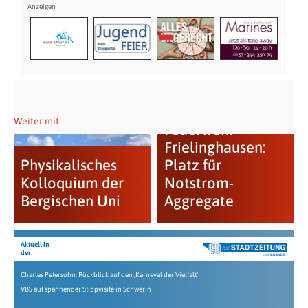
Weiter mit:
Feuerwehr
Frielinghausen:
Physikalisches
Platz für
Kolloquium der
Notstrom-
Bergischen Uni
Aggregate
Aktuell in
der
Charles Petersohn: Rückblick auf den ‚Karneval der Vielfalt‘
VBS auf spannender Stippvisite in Schwerin