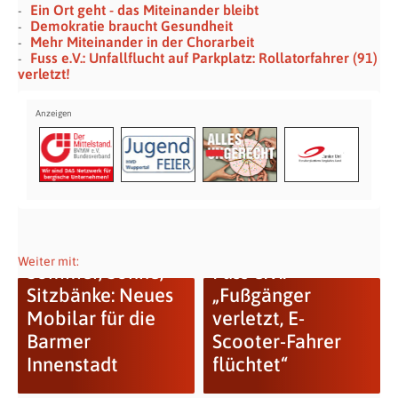
Ein Ort geht - das Miteinander bleibt
Demokratie braucht Gesundheit
Mehr Miteinander in der Chorarbeit
Fuss e.V.: Unfallflucht auf Parkplatz: Rollatorfahrer (91)
verletzt!
Weiter mit:
Sommer, Sonne,
Fuss e.V.:
Sitzbänke: Neues
„Fußgänger
Mobilar für die
verletzt, E-
Barmer
Scooter-Fahrer
Innenstadt
flüchtet“