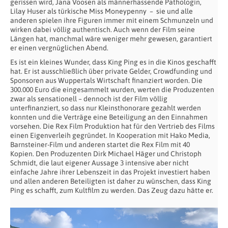
gerissen wird, Jana Voosen als männerhassende Pathologin,
Lilay Huser als türkische Miss Moneypenny – sie und alle
anderen spielen ihre Figuren immer mit einem Schmunzeln und
wirken dabei völlig authentisch. Auch wenn der Film seine
Längen hat, manchmal wäre weniger mehr gewesen, garantiert
er einen vergnüglichen Abend.
Es ist ein kleines Wunder, dass King Ping es in die Kinos geschafft
hat. Er ist ausschließlich über private Gelder, Crowdfunding und
Sponsoren aus Wuppertals Wirtschaft finanziert worden. Die
300.000 Euro die eingesammelt wurden, werten die Produzenten
zwar als sensationell – dennoch ist der Film völlig
unterfinanziert, so dass nur Kleinsthonorare gezahlt werden
konnten und die Verträge eine Beteiligung an den Einnahmen
vorsehen. Die Rex Film Produktion hat für den Vertrieb des Films
einen Eigenverleih gegründet. In Kooperation mit Hako Media,
Barnsteiner-Film und anderen startet die Rex Film mit 40
Kopien. Den Produzenten Dirk Michael Häger und Christoph
Schmidt, die laut eigener Aussage 3 intensive aber nicht
einfache Jahre ihrer Lebenszeit in das Projekt investiert haben
und allen anderen Beteiligten ist daher zu wünschen, dass King
Ping es schafft, zum Kultfilm zu werden. Das Zeug dazu hätte er.