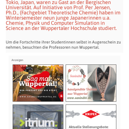
Tokio, Japan, waren zu Gast an der Bergischen
Universität. Auf Initiative von Prof. Per Jensen,
Ph.D., (Fachgebiet Theoretische Chemie) haben im
Wintersemester neun junge Japanerinnen u.a.
Chemie, Physik und Computer Simulation in
Science an der Wuppertaler Hochschule studiert.
Um die Fortschritte ihrer Studentinnen selbst in Augenschein zu
nehmen, besuchten die Professoren nun Wuppertal.
Aktuelle Stellenangebote: