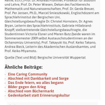
Reihe, v.l.n.r.) Prof. Dr. Andreas Frommer, Prorektor für Studium
und Lehre, Prof. Dr. Peter Wiesen, Dekan des Fachbereichs
Mathematik und Naturwissenschaften, Prof. Dr. Gerda Breuer,
Prof. Per Jensen, Ph.D., Marcel Smieszkowski, Englischdozent am
Sprachlehrinstitut der Bergischen Uni,
Gleichstellungsbeauftragte Dr. Christel Hornstein, Dr. Agnes
Bryan, Leiterin des Sprachlehrinstituts, Gabriele Hillebrand-
Knopff, stellvertretende Gleichstellungsbeauftragte, die
Studentinnen Victoria Elsner und Maren Butz (beide waren im
Sommersemester 2009 selbst Austauschstudentinnen an der
Ochanomizu University), Prof. Takayuki Ito, Prof. Keiko Takano,
Andrea Bieck, Leiterin des Akademischen Auslandsamtes, und
Prof. Keiko Miyamoto.
Quelle (Text und Bild): Bergische Universität Wuppertal
Ähnliche Beiträge:
Eine Caring Community
Abschied mit Dankbarkeit und Sorge
Das Ende feiern, wo alles begann
Bilder gegen den Krieg
Abschied vom Büchermarkt
Gedenkarbeit statt Erinnerungskultur