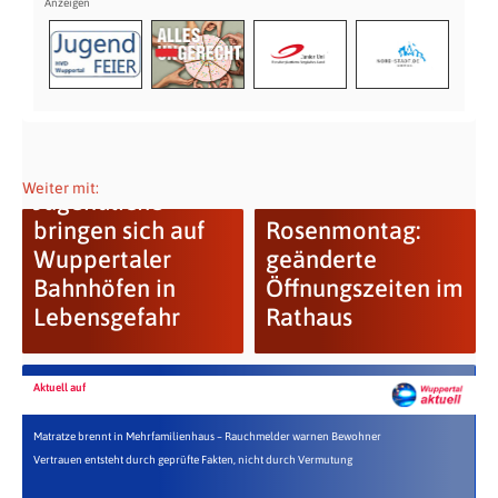
Weiter mit:
Jugendliche
bringen sich auf
Rosenmontag:
Wuppertaler
geänderte
Bahnhöfen in
Öffnungszeiten im
Lebensgefahr
Rathaus
Aktuell auf
Matratze brennt in Mehrfamilienhaus – Rauchmelder warnen Bewohner
Vertrauen entsteht durch geprüfte Fakten, nicht durch Vermutung