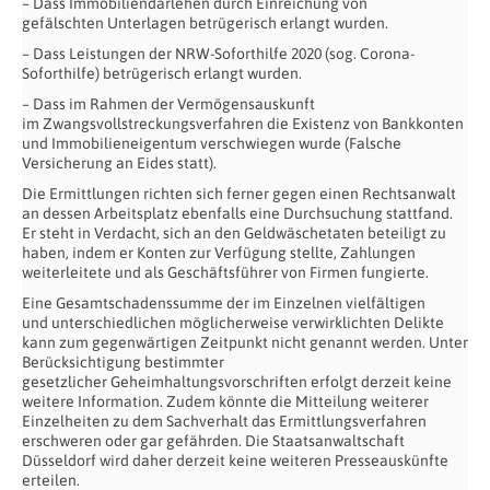
– Dass Immobiliendarlehen durch Einreichung von
gefälschten
Unterlagen betrügerisch erlangt wurden.
– Dass Leistungen der NRW-Soforthilfe 2020 (sog. Corona-
Soforthilfe)
betrügerisch erlangt wurden.
– Dass im Rahmen der Vermögensauskunft
im
Zwangsvollstreckungsverfahren die Existenz von Bankkonten
und
Immobilieneigentum verschwiegen wurde (Falsche
Versicherung an Eides
statt).
Die Ermittlungen richten sich ferner gegen einen Rechtsanwalt
an
dessen Arbeitsplatz ebenfalls eine Durchsuchung stattfand.
Er steht
in Verdacht, sich an den Geldwäschetaten beteiligt zu
haben, indem er Konten zur Verfügung stellte, Zahlungen
weiterleitete und als
Geschäftsführer von Firmen fungierte.
Eine Gesamtschadenssumme der im Einzelnen vielfältigen
und
unterschiedlichen möglicherweise verwirklichten Delikte
kann zum
gegenwärtigen Zeitpunkt nicht genannt werden.
Unter
Berücksichtigung bestimmter
gesetzlicher
Geheimhaltungsvorschriften erfolgt derzeit keine
weitere Information. Zudem könnte die Mitteilung weiterer
Einzelheiten zu dem Sachverhalt
das Ermittlungsverfahren
erschweren oder gar gefährden. Die
Staatsanwaltschaft
Düsseldorf wird daher derzeit keine weiteren
Presseauskünfte
erteilen.