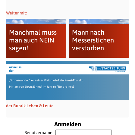
Weiter mit:
Manchmal muss
Mann nach
man auch NEIN
Messerstichen
sagen!
verstorben
Aktuell in
der
„Sinneswandel“: Aus einer Vision wird ein Kunst-Projekt
Mirjam von Eigen: Einmal im Jahr reif für die Insel
der Rubrik Leben & Leute
Anmelden
Benutzername