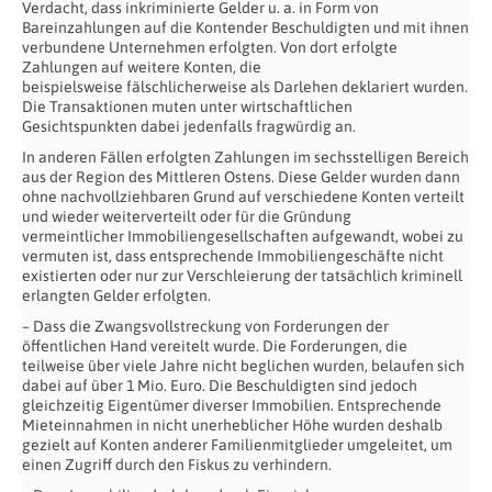
Verdacht, dass
inkriminierte Gelder u. a. in Form von
Bareinzahlungen auf die Kontender Beschuldigten und mit ihnen
verbundene Unternehmen erfolgten. Von dort erfolgte
Zahlungen auf weitere Konten, die
beispielsweise
fälschlicherweise als Darlehen deklariert wurden.
Die Transaktionen
muten unter wirtschaftlichen
Gesichtspunkten dabei jedenfalls
fragwürdig an.
In anderen Fällen erfolgten Zahlungen im sechsstelligen Bereich
aus
der Region des Mittleren Ostens. Diese Gelder wurden dann
ohne
nachvollziehbaren Grund auf verschiedene Konten verteilt
und wieder
weiterverteilt oder für die Gründung
vermeintlicher
Immobiliengesellschaften aufgewandt, wobei zu
vermuten ist, dass
entsprechende Immobiliengeschäfte nicht
existierten oder nur zur
Verschleierung der tatsächlich kriminell
erlangten Gelder erfolgten.
– Dass die Zwangsvollstreckung von Forderungen der
öffentlichen Hand
vereitelt wurde. Die Forderungen, die
teilweise über viele Jahre
nicht beglichen wurden, belaufen sich
dabei auf über 1 Mio. Euro. Die Beschuldigten sind jedoch
gleichzeitig Eigentümer diverser
Immobilien. Entsprechende
Mieteinnahmen in nicht unerheblicher Höhe
wurden deshalb
gezielt auf Konten anderer Familienmitglieder
umgeleitet, um
einen Zugriff durch den Fiskus zu verhindern.