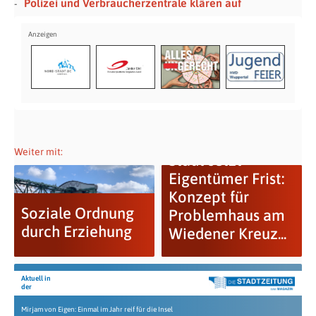
Polizei und Verbraucherzentrale klären auf
Weiter mit:
Stadt setzt
Eigentümer Frist:
Konzept für
Soziale Ordnung
Problemhaus am
durch Erziehung
Wiedener Kreuz...
Aktuell in
der
Mirjam von Eigen: Einmal im Jahr reif für die Insel