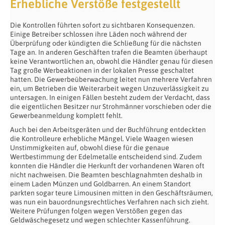
Erhebliche Verstöße festgestellt
Die Kontrollen führten sofort zu sichtbaren Konsequenzen.
Einige Betreiber schlossen ihre Läden noch während der
Überprüfung oder kündigten die Schließung für die nächsten
Tage an. In anderen Geschäften trafen die Beamten überhaupt
keine Verantwortlichen an, obwohl die Händler genau für diesen
Tag große Werbeaktionen in der lokalen Presse geschaltet
hatten. Die Gewerbeüberwachung leitet nun mehrere Verfahren
ein, um Betrieben die Weiterarbeit wegen Unzuverlässigkeit zu
untersagen. In einigen Fällen besteht zudem der Verdacht, dass
die eigentlichen Besitzer nur Strohmänner vorschieben oder die
Gewerbeanmeldung komplett fehlt.
Auch bei den Arbeitsgeräten und der Buchführung entdeckten
die Kontrolleure erhebliche Mängel. Viele Waagen wiesen
Unstimmigkeiten auf, obwohl diese für die genaue
Wertbestimmung der Edelmetalle entscheidend sind. Zudem
konnten die Händler die Herkunft der vorhandenen Waren oft
nicht nachweisen. Die Beamten beschlagnahmten deshalb in
einem Laden Münzen und Goldbarren. An einem Standort
parkten sogar teure Limousinen mitten in den Geschäftsräumen,
was nun ein bauordnungsrechtliches Verfahren nach sich zieht.
Weitere Prüfungen folgen wegen Verstößen gegen das
Geldwäschegesetz und wegen schlechter Kassenführung.