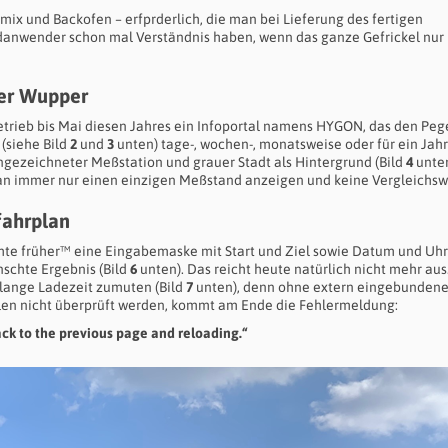
ix und Backofen – erfprderlich, die man bei Lieferung des fertigen
ndanwender schon mal Verständnis haben, wenn das ganze Gefrickel nur
der Wupper
trieb bis Mai diesen Jahres ein Infoportal namens HYGON, das den Peg
(siehe Bild
2
und
3
unten) tage-, wochen-, monatsweise oder für ein Jahr
eingezeichneter Meßstation und grauer Stadt als Hintergrund (Bild
4
unten
an immer nur einen einzigen Meßstand anzeigen und keine Vergleichsw
fahrplan
hte früher™ eine Eingabemaske mit Start und Ziel sowie Datum und Uhr
schte Ergebnis (Bild
6
unten). Das reicht heute natürlich nicht mehr aus
ange Ladezeit zumuten (Bild
7
unten), denn ohne extern eingebunden
llen nicht überprüft werden, kommt am Ende die Fehlermeldung:
ack to the previous page and reloading.“