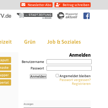
Newsletter-Abo
Beitrag schreiben
eizeit
Grün
Job & Soziales
Anmelden
kaputt
Benutzername
maske
Passwort
upper
Angemeldet bleiben
Passwort vergessen?
ertal
Registrieren