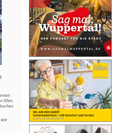
ig
 einen
en Ofen
n Kuchen
 wie