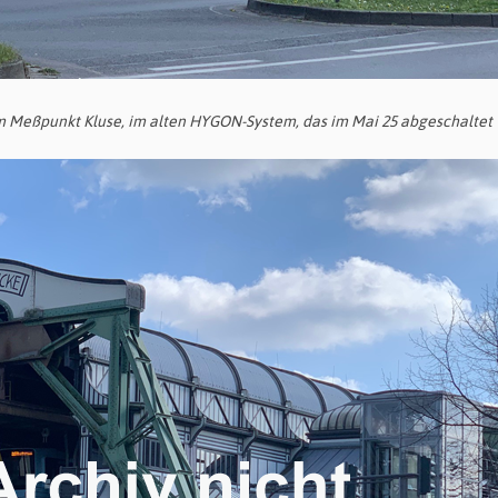
m Meßpunkt Kluse, im alten HYGON-System, das im Mai 25 abgeschaltet