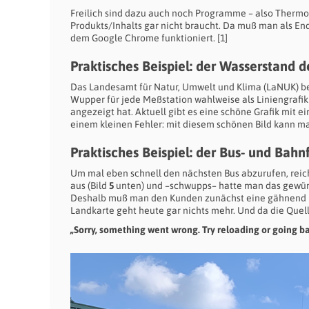
Freilich sind dazu auch noch Programme – also Thermom
Produkts/Inhalts gar nicht braucht. Da muß man als E
dem Google Chrome funktioniert. [1]
Praktisches Beispiel: der Wasserstand 
Das Landesamt für Natur, Umwelt und Klima (LaNUK) be
Wupper für jede Meßstation wahlweise als Liniengrafik 
angezeigt hat. Aktuell gibt es eine schöne Grafik mit 
einem kleinen Fehler: mit diesem schönen Bild kann m
Praktisches Beispiel: der Bus- und Bahn
Um mal eben schnell den nächsten Bus abzurufen, reic
aus (Bild
5
unten) und –schwupps– hatte man das gewün
Deshalb muß man den Kunden zunächst eine gähnend l
Landkarte geht heute gar nichts mehr. Und da die Que
„Sorry, something went wrong. Try reloading or going b