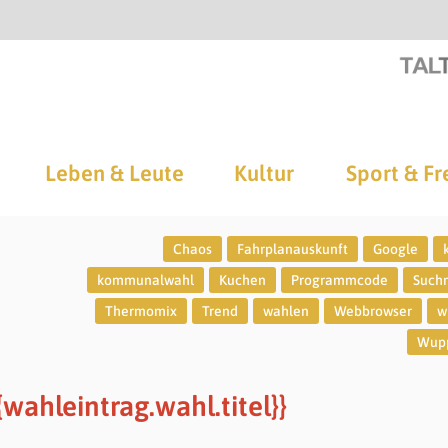
Leben & Leute
Kultur
Sport & Fr
Chaos
Fahrplanauskunft
Google
kommunalwahl
Kuchen
Programmcode
Such
Thermomix
Trend
wahlen
Webbrowser
w
Wupp
wahleintrag.wahl.titel}}