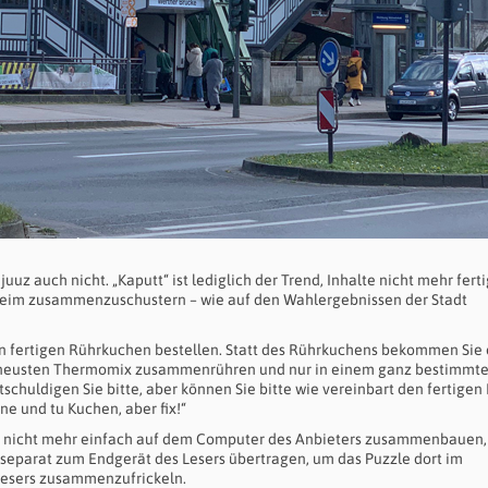
Njuuz auch nicht. „Kaputt“ ist lediglich der Trend, Inhalte nicht mehr fert
aheim zusammenzuschustern – wie auf den Wahlergebnissen der Stadt
en fertigen Rührkuchen bestellen. Statt des Rührkuchens bekommen Sie
llerneusten Thermomix zusammenrühren und nur in einem ganz bestimmt
tschuldigen Sie bitte, aber können Sie bitte wie vereinbart den fertige
e und tu Kuchen, aber fix!“
an nicht mehr einfach auf dem Computer des Anbieters zusammenbauen,
 separat zum Endgerät des Lesers übertragen, um das Puzzle dort im
esers zusammenzufrickeln.