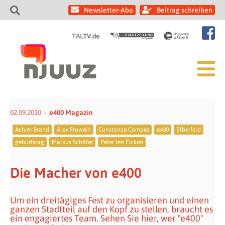
Newsletter-Abo
Beitrag schreiben
02.09.2010
e400 Magazin
Achim Brand
Alex Frowein
Constanze Compes
e400
Elberfeld
geburtstag
Markus Schäfer
Peter ten Eicken
Die Macher von e400
Um ein dreitägiges Fest zu organisieren und einen
ganzen Stadtteil auf den Kopf zu stellen, braucht es
ein engagiertes Team. Sehen Sie hier, wer "e400"