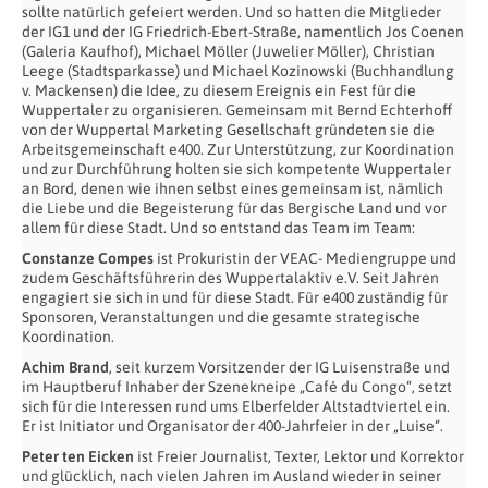
sollte natürlich gefeiert werden. Und so hatten die Mitglieder
der IG1 und der IG Friedrich-Ebert-Straße, namentlich Jos Coenen
(Galeria Kaufhof), Michael Möller (Juwelier Möller), Christian
Leege (Stadtsparkasse) und Michael Kozinowski (Buchhandlung
v. Mackensen) die Idee, zu diesem Ereignis ein Fest für die
Wuppertaler zu organisieren. Gemeinsam mit Bernd Echterhoff
von der Wuppertal Marketing Gesellschaft gründeten sie die
Arbeitsgemeinschaft e400. Zur Unterstützung, zur Koordination
und zur Durchführung holten sie sich kompetente Wuppertaler
an Bord, denen wie ihnen selbst eines gemeinsam ist, nämlich
die Liebe und die Begeisterung für das Bergische Land und vor
allem für diese Stadt. Und so entstand das Team im Team:
Constanze Compes
ist Prokuristin der VEAC- Mediengruppe und
zudem Geschäftsführerin des Wuppertalaktiv e.V. Seit Jahren
engagiert sie sich in und für diese Stadt. Für e400 zuständig für
Sponsoren, Veranstaltungen und die gesamte strategische
Koordination.
Achim Brand
, seit kurzem Vorsitzender der IG Luisenstraße und
im Hauptberuf Inhaber der Szenekneipe „Café du Congo“, setzt
sich für die Interessen rund ums Elberfelder Altstadtviertel ein.
Er ist Initiator und Organisator der 400-Jahrfeier in der „Luise“.
Peter ten Eicken
ist Freier Journalist, Texter, Lektor und Korrektor
und glücklich, nach vielen Jahren im Ausland wieder in seiner