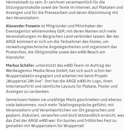
Heimatstadt zu sein. Er zeichnet verantwortlich für die
Sitzungsprotokolle sowie die Texte im Internet, auf Plakaten und
Anzeigen und für die Pressearbeit und deren Abstimmung mit
den Veranstaltern.
Alexander Frowein
ist Mitgründer und Mitinhaber der
Eventagentur whitemonkey GbR, mit deren Namen sich viele
Veranstaltungen im Bergischen Land verbinden lassen. Bei der
ARGE kümmert er sich um die Teilnehmer des Festes, um
verwaltungstechnische Angelegenheiten und organisiert das
Piratenfest, die Ohligsmühle sowie den e400-Beach am
Islandufer.
Markus Schäfer
, unterstützt das e400-Team im Auftrag der
Werbeagentur Media Nova GmbH, hat sich auch schon bei
Wuppertalaktiv engagiert und arbeitet mit beim Projekt
„Wuppertal 24h live“. Ihm hat die ARGE e400 ihr Logo, ihren
Internetauftritt und sämtliche Layouts für Plakate, Poster und
Anzeigen zu verdanken.
Gemeinsam haben sie unzählige Mails geschrieben und ebenso
viele bekommen, noch mehr Telefongespräche geführt, mit
Veranstaltern und Verantwortlichen vor Ort gesprochen und
geplant, diskutiert, verworfen und doch letztendlich erreicht, was
das Ziel der ARGE e400 war: Ein buntes und fröhliches Fest zu
gestalten mit Wuppertalern für Wuppertal!