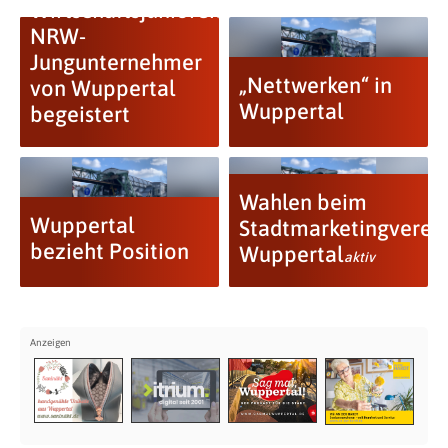
Wirtschaftsjunioren:
NRW-
Jungunternehmer
„Nettwerken“ in
von Wuppertal
Wuppertal
begeistert
Wahlen beim
Wuppertal
Stadtmarketingverei
bezieht Position
Wuppertal
aktiv