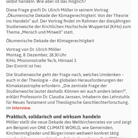
selbst handeln. Wie aber ist das möglich?
Diese Frage greift Dr. Ulrich Möller in seinem Vortrag
„Ökumenische Dekade der Klimagerechtigkeit. Von der Theorie
ins Handeln“ auf. Der Vortrag findet im Rahmen der diesjährigen
Studienwoche der Kirchlichen Hochschule Wuppertal (KiHo) zum
Thema „Mensch und Mitwelt“ statt.
Ökumenische Dekade der Klimagerechtigkeit
Vortrag von Dr. Ulrich Möller
Montag, 8. Dezember, 18.30 Uhr
KiHo, Missionsstraße 9a/b, Hörsaal 3
Der Eintritt ist frei.
Die Studienwoche geht der Frage nach, welches Umdenken –
auch in der Theologie – die globalen Herausforderungen der
Klimakatastrophe erfordern. „Die zentrale Frage der
Studienwoche lautet deshalb: Können wir auch anders leben?“,
erklärt Professorin Dr. Claudia Janssen, Inhaberin des Lehrstuhls
für Neues Testament und Theologische Geschlechterforschung,
im
Interview
.
Praktisch, solidarisch und wirksam handeln
Möller stellt die neue Dekade des Weltkirchenrates vor und zeigt
am Beispiel von ONE CLIMATE WORLD, wie Gemeinden,
Kirchenmitglieder und Bürger:innen weltweit konkret tätig