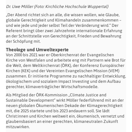
Dr. Uwe Möller (Foto: Kirchliche Hochschule Wuppertal)
„Der Abend richtet sich an alle, die wissen wollen, wie Glaube,
globale Gerechtigkeit und Klimahandeln zusammenkommen –
und wie jede und jeder selbst Teil der Veränderung wird.“ Der
Referent bringt über zwei Jahrzehnte internationale Erfahrung
an der Schnittstelle von Gerechtigkeit, Frieden und Bewahrung
der Schöpfung mit.
Theologe und Umweltexperte
Von 2000 bis 2021 war er Oberkirchenrat der Evangelischen
Kirche von Westfalen und arbeitete eng mit Partnern wie Brot für
die Welt, dem Weltkirchenrat (ÖRK), der Konferenz Europäischer
Kirchen (KEK) und der Vereinten Evangelischen Mission (VEM)
zusammen. Er initiierte Programme zu nachhaltiger Entwicklung,
ökologischem und sozialem Impact Investing und dem Aufbau
gerechter, klimaverträglicher Wirtschaftsmodelle.
Als Mitglied der ÖRK-Kommission „Climate Justice and
Sustainable Development“ wirkt Möller federführend mit an der
neuen globalen Ökumenischen Dekade der Klimagerechtigkeit
mit, die 2025 startete und bis 2023 andauern soll. Sie lädt
Christ:innen und Kirchen weltweit ein, ökumenisch, vernetzt und
glaubensbasiert an einer gerechten, klimaneutralen Zukunft
mitzuwirken.