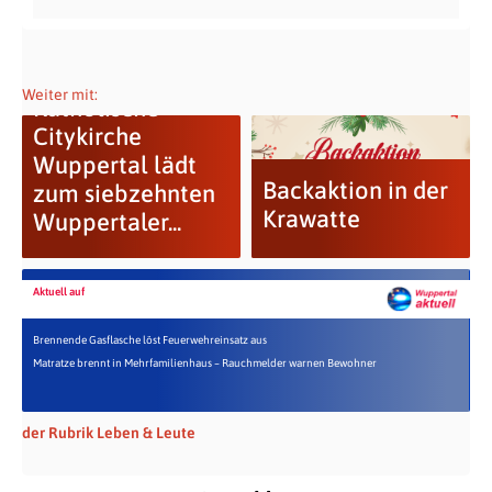
Weiter mit:
Katholische
Citykirche
Wuppertal lädt
Backaktion in der
zum siebzehnten
Krawatte
Wuppertaler...
Aktuell auf
Brennende Gasflasche löst Feuerwehreinsatz aus
Matratze brennt in Mehrfamilienhaus – Rauchmelder warnen Bewohner
der Rubrik Leben & Leute