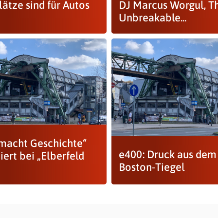
ätze sind für Autos
DJ Marcus Worgul, T
Unbreakable...
macht Geschichte“
e400: Druck aus dem
iert bei „Elberfeld
Boston-Tiegel