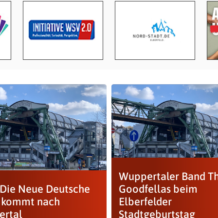
Wuppertaler Band T
 Die Neue Deutsche
Goodfellas beim
 kommt nach
Elberfelder
rtal
Stadtgeburtstag