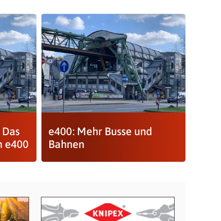
 Das
e400: Mehr Busse und
n e400
Bahnen