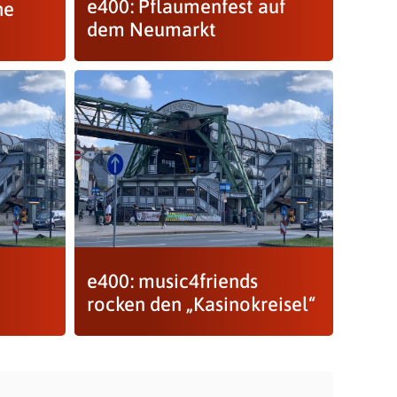
e400: Pflaumenfest auf
he
dem Neumarkt
e400: music4friends
rocken den „Kasinokreisel“