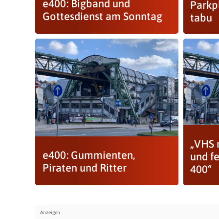
e400: Bigband und
Parkpl
Gottesdienst am Sonntag
tabu
„VHS 
e400: Gummienten,
und fe
Piraten und Ritter
400“