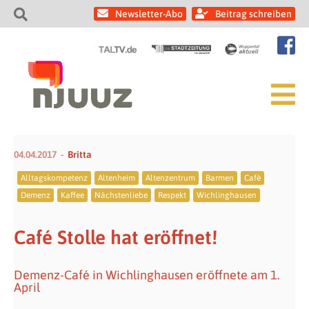
Newsletter-Abo
Beitrag schreiben
04.04.2017
Britta
Alltagskompetenz
Altenheim
Altenzentrum
Barmen
Cafè
Demenz
Kaffee
Nächstenliebe
Respekt
Wichlinghausen
Café Stolle hat eröffnet!
Demenz-Café in Wichlinghausen eröffnete am 1.
April