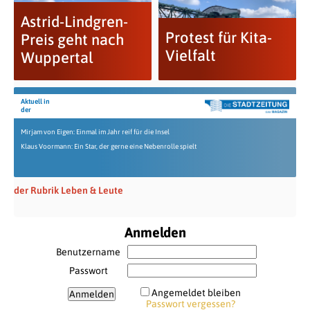
Astrid-Lindgren-
Protest für Kita-
Preis geht nach
Vielfalt
Wuppertal
Aktuell in
der
Mirjam von Eigen: Einmal im Jahr reif für die Insel
Klaus Voormann: Ein Star, der gerne eine Nebenrolle spielt
der Rubrik Leben & Leute
Anmelden
Benutzername
Passwort
Angemeldet bleiben
Passwort vergessen?